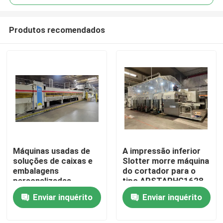
Produtos recomendados
Máquinas usadas de
A impressão inferior
Casa
soluções de caixas e
Slotter morre máquina
embalagens
do cortador para o
personalizadas
tipo APSTARHG1628
Produtos
de Dongfang
Enviar inquérito
Enviar inquérito
Vídeos