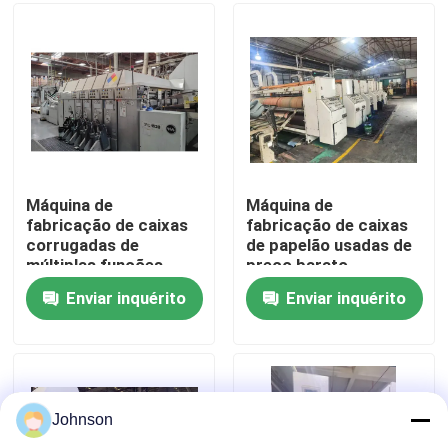
Sobre nós
Excursão da fábrica
Controle da qualidade
Máquina de
Máquina de
fabricação de caixas
fabricação de caixas
corrugadas de
de papelão usadas de
Contacte-nos
múltiplas funções
preço barato
Enviar inquérito
Enviar inquérito
Notícia
Casos
Johnson
máquina de impressão da caixa