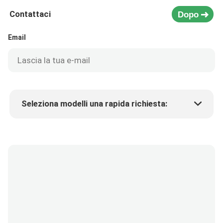
Contattaci
Dopo
Email
Seleziona modelli una rapida richiesta:
Prezzo del prodotto
Min.order quantity
Richiedi un campione
Più dettagli