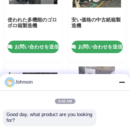
私達について
使われた多機能のゴロ
安い価格の中古紙箱製
ボロ箱製造機
造機
工場旅行
お問い合わせを送信
お問い合わせを送信
品質管理
私達に連絡しなさい
Johnson
ニュース
6:42 AM
場合
Good day, what product are you looking 
for?
ジャンボボットン印刷
インラインフレキソボ
カートンの印字機
用紙箱機
トム印刷＆ロータリー