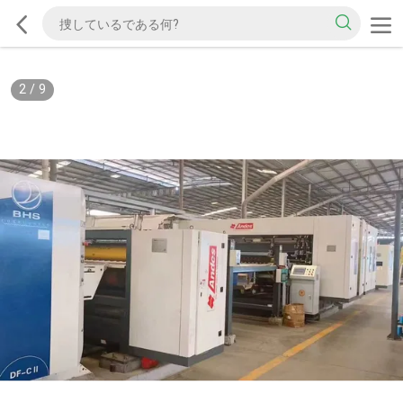
2
/
9