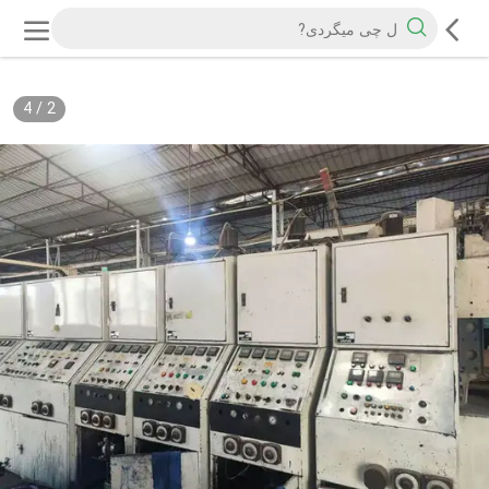
4
/
2