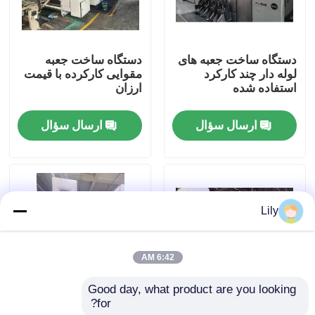
درباره ما
دستگاه ساخت جعبه های
دستگاه ساخت جعبه
لوله دار چند کارکرد
مقوایی کارکرده با قیمت
تور کارخانه
استفاده شده
ارزان
ارسال سؤال
ارسال سؤال
کنترل کیفیت
با ما تماس بگیرید
Lily
اخبار
6:42 AM
موارد
Good day, what product are you looking 
for?
دستگاه چاپ جعبه کارتون
خط چاپ فلکسو از پایین
دستگاه چاپ کارتن