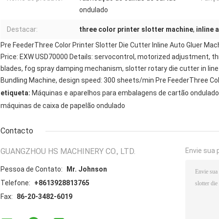
ondulado
Destacar:
three color printer slotter machine
,
inline 
Pre FeederThree Color Printer Slotter Die Cutter Inline Auto Gluer M
Price: EXW USD70000 Details: servocontrol, motorized adjustment, thr
blades, fog spray damping mechanism, slotter rotary die cutter in line
Bundling Machine, design speed: 300 sheets/min Pre FeederThree Color
etiqueta:
Máquinas e aparelhos para embalagens de cartão ondulado
máquinas de caixa de papelão ondulado
Contacto
GUANGZHOU HS MACHINERY CO., LTD.
Envie sua 
Pessoa de Contato:
Mr. Johnson
Telefone:
+8613928813765
Fax:
86-20-3482-6019