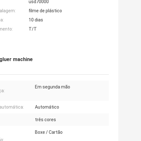
usd70000
alagem:
filme de plástico
a:
10 dias
mento:
T/T
o gluer machine
Em segunda mão
ça:
automática:
Automático
três cores
Boxe / Cartão
o: