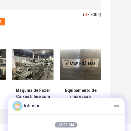
(
0
/ 3000)
Máquina de Fazer
Equipamento de
Caixas Inline com
impressão
e
Cortadora e
flexográfica e
Johnson
Dobradora de
ranhuramento
Quatro Cores
inferior Dongfang
12:00 AM