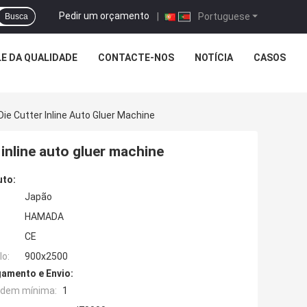
Pedir um orçamento
|
Portuguese
Busca
E DA QUALIDADE
CONTACTE-NOS
NOTÍCIA
CASOS
Die Cutter Inline Auto Gluer Machine
r inline auto gluer machine
uto:
Japão
HAMADA
CE
o:
900x2500
amento e Envio:
rdem mínima:
1