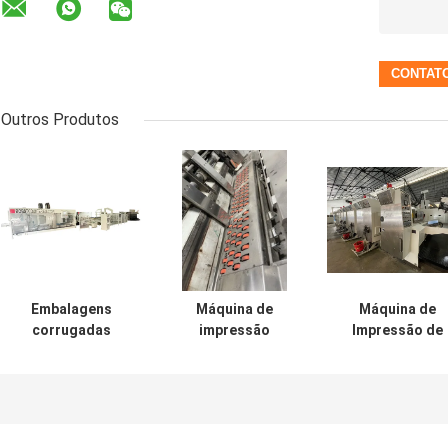
Outros Produtos
Embalagens
Máquina de
Máquina de
corrugadas
impressão
Impressão de
Máquina de
ondulada da caixa
Cartão Flexo d
soluções de
da caixa
Quatro Cores
embalagens
personalizadas