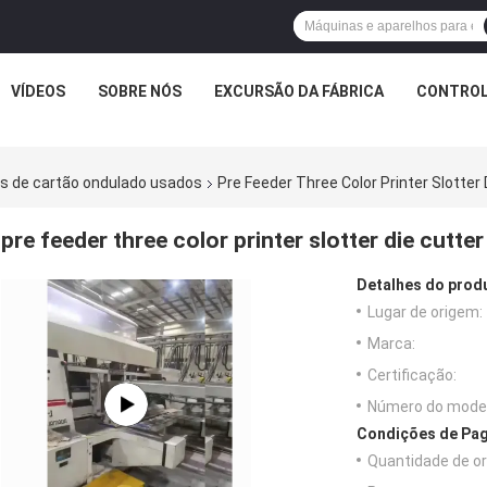
VÍDEOS
SOBRE NÓS
EXCURSÃO DA FÁBRICA
CONTROL
s de cartão ondulado usados
Pre Feeder Three Color Printer Slotter 
pre feeder three color printer slotter die cutte
Detalhes do prod
Lugar de origem:
Marca:
Certificação:
Número do model
Condições de Pag
Quantidade de o