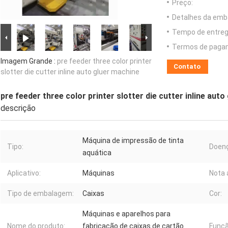
Preço:
Detalhes da emb
Tempo de entreg
Termos de paga
Imagem Grande :
pre feeder three color printer
Contato
slotter die cutter inline auto gluer machine
pre feeder three color printer slotter die cutter inline aut
descrição
Máquina de impressão de tinta
Tipo:
Doen
aquática
Aplicativo:
Máquinas
Nota 
Tipo de embalagem:
Caixas
Cor:
Máquinas e aparelhos para
Nome do produto:
fabricação de caixas de cartão
Funçã