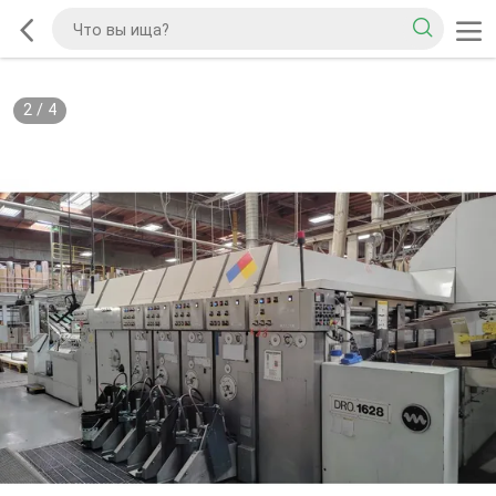
2
/
4