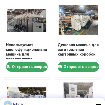
О нас
Путешествие фабрики
Проверка качества
Используемая
Дешевая машина для
многофункциональная
изготовления
машина для
картонных коробок
Свяжитесь мы
изготовления
волнистых коробок
Отправить запрос
Отправить запрос
Новости
Случаи
печатная машина коробки
Johnson