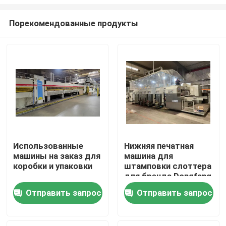
Порекомендованные продукты
Использованные
Нижняя печатная
машины на заказ для
машина для
Дом
коробки и упаковки
штамповки слоттера
для бренда Dongfang
APSTARHG1628
Продукты
Отправить запрос
Отправить запрос
Видео