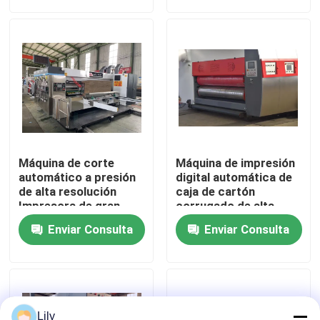
Sobre nosotros
Viaje de la fábrica
Control de calidad
Máquina de corte
Máquina de impresión
Éntrenos en contacto con
automático a presión
digital automática de
de alta resolución
caja de cartón
Impresora de gran
corrugado de alta
formato
seguridad
Noticias
Enviar Consulta
Enviar Consulta
Casos
impresora del cartón
Lily