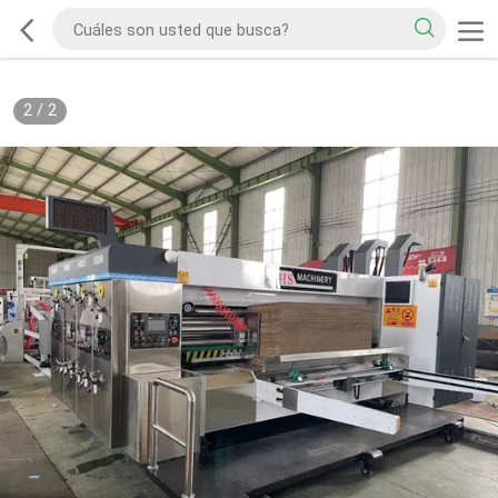
2
/
2