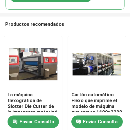
Productos recomendados
Hogar
La máquina
Cartón automático
flexográfica de
Flexo que imprime el
Slotter Die Cutter de
modelo de máquina
Productos
la impresora motorizó
que ranura 1600x3200
el apilador auto
Enviar Consulta
Enviar Consulta
Vídeos