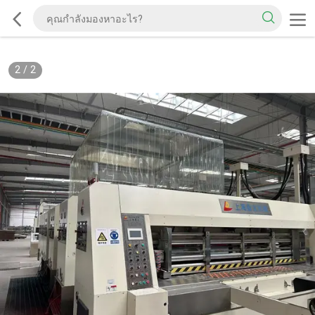
2
/
2