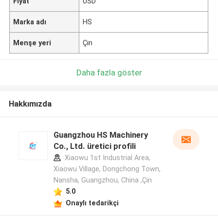
Fiyat
USD
Marka adı
HS
Menşe yeri
Çin
Daha fazla göster
Hakkımızda
Guangzhou HS Machinery
Co., Ltd. üretici profili
Xiaowu 1st Industrial Area,
Xiaowu Village, Dongchong Town,
Nansha, Guangzhou, China ,Çin
5.0
Onaylı tedarikçi