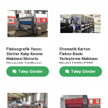
Fleksografik Yazıcı
Otomatik Karton
Slotter Kalıp Kesme
Flekso Baskı
Makinesi Motorlu
Yerleştirme Makinası
Otomatik İstifleyici
Model 1600x3200
Talep Gönder
Talep Gönder
Ev
Ürünler
videolar