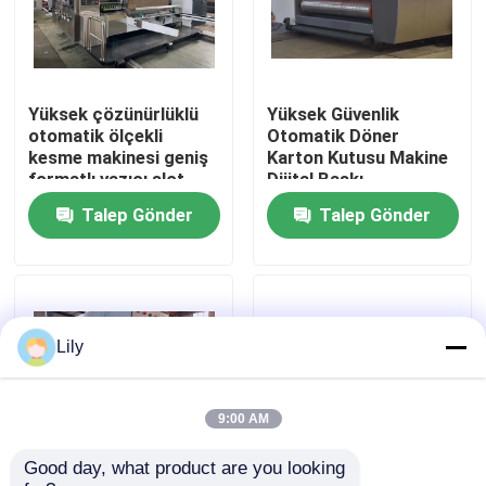
Hakkımızda
Yüksek çözünürlüklü
Yüksek Güvenlik
Fabrika turu
otomatik ölçekli
Otomatik Döner
kesme makinesi geniş
Karton Kutusu Makine
formatlı yazıcı slot
Dijital Baskı
Kalite kontrol
Talep Gönder
Talep Gönder
Bize Ulaşın
Haberler
Lily
Vakalar
9:00 AM
Good day, what product are you looking 
karton baskı makinesi