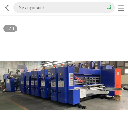
1
/
1