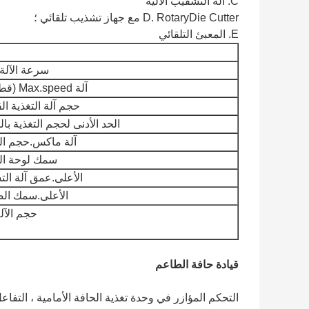
C. آلة التشقيب الآلية
D. RotaryDie Cutter مع جهاز تشذيب تلقائي ؛
E. المعبئ التلقائي
سرعة الآلة 
آلة Max.speed (قطعة / دقيقة)
حجم آلة التغذية ا
الحد الأدنى لحجم التغذية بال
آلة ماكس.حجم ال
سمك لوحة الط
الأعلى.عمق آلة ال
الأعلى.سمك الص
حجم الآلة (xH
قيادة حافة الطاعم
التحكم المؤازر في وحدة تغذية الحافة الأمامية ، التفاع