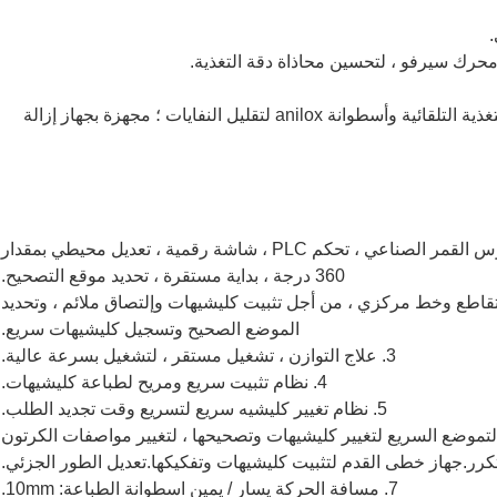
محرك سيرفو ، لتحسين محاذاة دقة التغذية.
سرعة العمل وكمية العرض الرقمي.العمل المتزامن للتغذية التلقائية وأسطوانة anilox لتقليل النفايات ؛ مجهزة بجهاز إزالة
1. يعتمد تعديل مرحلة الطباعة على هيكل عجلة تروس القمر الصناعي ، تحكم PLC ، شاشة رقمية ، تعديل محيطي بمقدار
360 درجة ، بداية مستقرة ، تحديد موقع التصحيح.
تقاطع وخط مركزي ، من أجل تثبيت كليشيهات وإلتصاق ملائم ، وتحديد
الموضع الصحيح وتسجيل كليشيهات سريع.
3. علاج التوازن ، تشغيل مستقر ، لتشغيل بسرعة عالية.
4. نظام تثبيت سريع ومريح لطباعة كليشيهات.
5. نظام تغيير كليشيه سريع لتسريع وقت تجديد الطلب.
لتموضع السريع لتغيير كليشيهات وتصحيحها ، لتغيير مواصفات الكرتون
كرر.جهاز خطى القدم لتثبيت كليشيهات وتفكيكها.تعديل الطور الجزئي.
7. مسافة الحركة يسار / يمين اسطوانة الطباعة: 10mm.