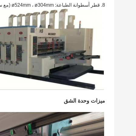
8. قطر أسطوانة الطباعة: ø524mm ، ø304mm (مع سماكة مبتذلة)
ميزات وحدة الشق