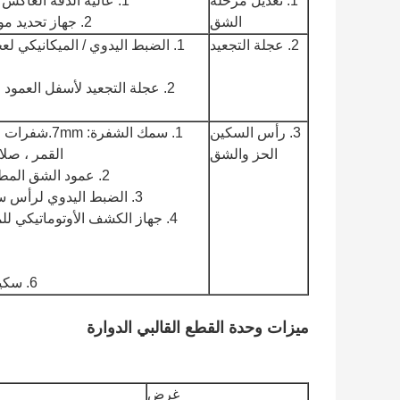
1. تعديل مرحلة
1. عالية الدقة العاكس لضبط السرعة ، 360 درجة تعديل ، وقت سريع.
الشق
2. جهاز تحديد موضع الطور الصفري لضمان تشابه موضع الشق.
2. عجلة التجعيد
1. الضبط اليدوي / الميكانيكي
2. عجلة التجعيد لأسفل العمود
3. رأس السكين
1. سمك الشف
الحز والشق
القمر ، صلا
2. عمود الشق المطحون والمطلي بالكروم الصلب لتشغيل مستقر.
3. الضبط اليدوي لرأس سكين الشق ، عجلة التجعيد ورأس سكين القطع.
4. جهاز الكشف الأوتوماتيكي ل
6. سكين أمامي وسكين خلفي مثبتان على عمود واحد.
ميزات وحدة القطع القالبي الدوارة
غرض