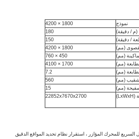
نموذج
1800 × 4200
(م / دقيقة)
180
150
لقصوى (مم)
1800 × 4200
ماكينة (مم)
450 × 760
طابعة (مم)
1700 × 4100
ابعة (مم)
7.2
تشقيب (مم)
560
فيحة (مم)
15
LxW)
22852x7670x2700
ل السريع للمحرك المؤازر ، استقرار نظام تحديد المواقع الدقيق