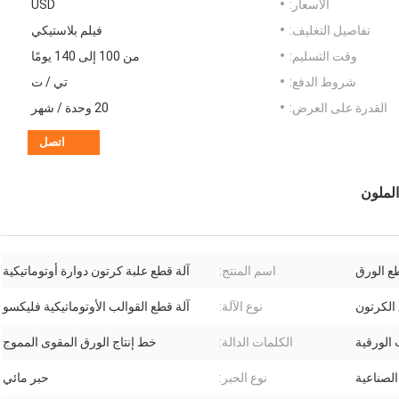
الأسعار:
USD
تفاصيل التغليف:
فيلم بلاستيكي
وقت التسليم:
من 100 إلى 140 يومًا
شروط الدفع:
تي / ت
القدرة على العرض:
20 وحدة / شهر
اتصل
ع الورق
اسم المنتج:
آلة قطع علبة كرتون دوارة أوتوماتيكية
الكرتون
نوع الآلة:
آلة قطع القوالب الأوتوماتيكية فليكسو
 الورقية
الكلمات الدالة:
خط إنتاج الورق المقوى المموج
الصناعية
نوع الحبر:
حبر مائي