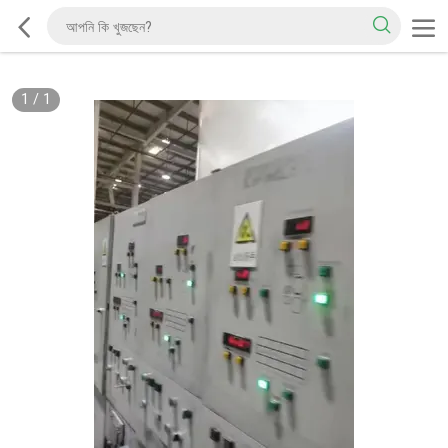
1
/
1