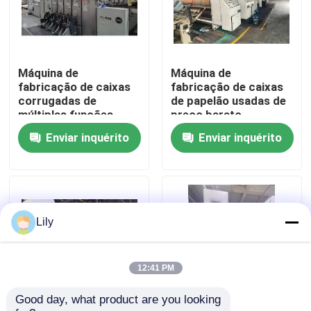
Sobre nós
Máquina de
Máquina de
Excursão da fábrica
fabricação de caixas
fabricação de caixas
corrugadas de
de papelão usadas de
múltiplas funções
preço barato
Controle da qualidade
Enviar inquérito
Enviar inquérito
Contacte-nos
Notícia
Lily
Casos
12:41 PM
Good day, what product are you looking 
máquina de impressão da caixa