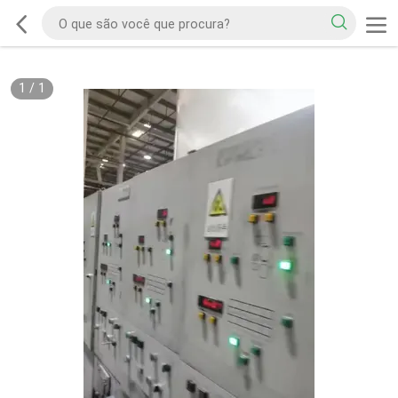
1
/
1