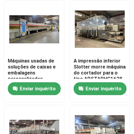
Máquinas usadas de
A impressão inferior
soluções de caixas e
Slotter morre máquina
embalagens
do cortador para o
personalizadas
tipo APSTARHG1628
de Dongfang
Enviar inquérito
Enviar inquérito
Casa
Produtos
Vídeos