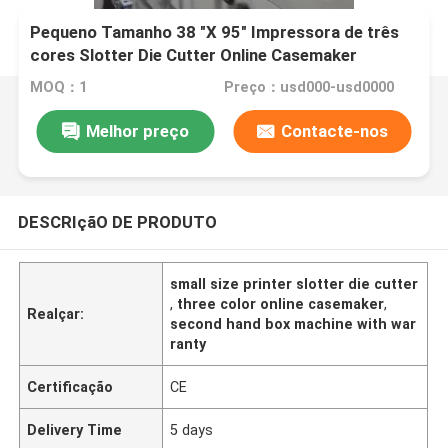
Pequeno Tamanho 38 "X 95" Impressora de três
cores Slotter Die Cutter Online Casemaker
MOQ：1
Preço：usd000-usd0000
Melhor preço
Contacte-nos
DESCRIçãO DE PRODUTO
small size printer slotter die cutter
,
three color online casemaker
,
Realçar:
second hand box machine with war
ranty
Certificação
CE
Delivery Time
5 days