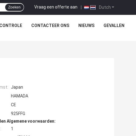
Vraag een offerte aan
|
Dutch
Zoeken
SCONTROLE
CONTACTEER ONS
NIEUWS
GEVALLEN
mst:
Japan
HAMADA
CE
925FFG
den Algemene voorwaarden:
:
1