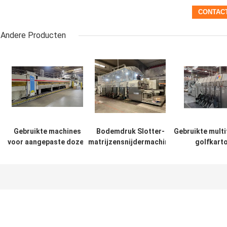
Andere Producten
Gebruikte machines
Bodemdruk Slotter-
Gebruikte multi
voor aangepaste dozen
matrijzensnijdermachine
golfkart
en
voor Dongfang-merk
doosvervaardig
verpakkingsoplossingen
APSTARHG1628