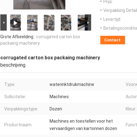
Prijs:
Verpakking Detail
Levertijd:
Betalingsconditi
Grote Afbeelding :
corrugated carton box
Contact
packaing machinery
corrugated carton box packaing machinery
beschrijving
Type:
waterinktdrukmachine
Voorw
Sollicitatie:
Machines
Autom
Verpakkingstype:
Dozen
Kleur:
Machines en toestellen voor het
Productnaam:
Funct
vervaardigen van kartonnen dozen