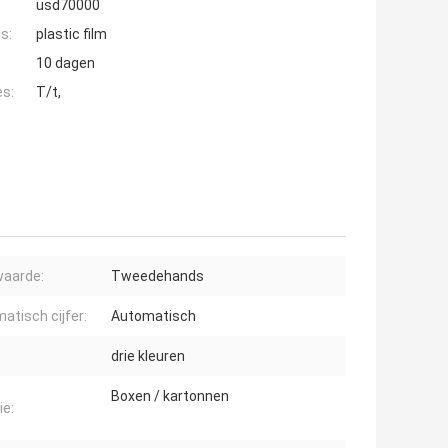
usd70000
s:
plastic film
10 dagen
es:
T/t,
aarde:
Tweedehands
atisch cijfer:
Automatisch
drie kleuren
Boxen / kartonnen
ie: