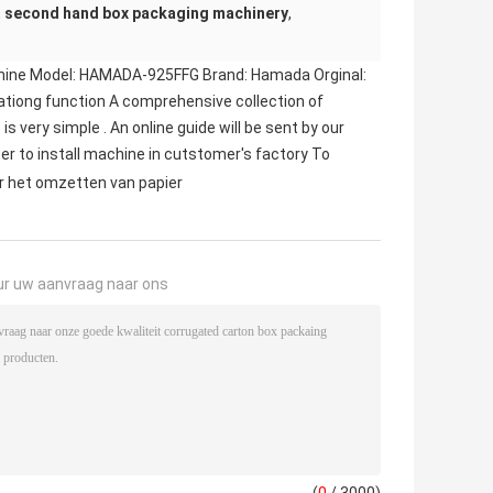
,
second hand box packaging machinery
,
Machine Model: HAMADA-925FFG Brand: Hamada Orginal:
ationg function A comprehensive collection of
s very simple . An online guide will be sent by our
neer to install machine in cutstomer's factory To
r het omzetten van papier
ur uw aanvraag naar ons