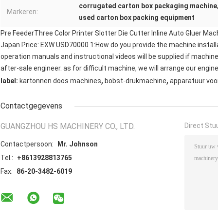
corrugated carton box packaging machine
Markeren:
used carton box packing equipment
Pre FeederThree Color Printer Slotter Die Cutter Inline Auto Gluer 
Japan Price: EXW USD70000 1:How do you provide the machine install
operation manuals and instructional videos will be supplied if machine i
after-sale engineer. as for difficult machine, we will arrange our engi
,
,
label:
kartonnen doos machines
bobst-drukmachine
apparatuur voo
Contactgegevens
GUANGZHOU HS MACHINERY CO., LTD.
Direct Stu
Contactpersoon:
Mr. Johnson
Tel.:
+8613928813765
Fax:
86-20-3482-6019