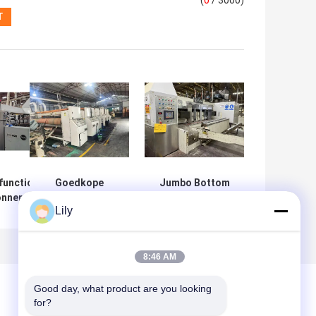
(
0
/ 3000)
functionele
Goedkope
Jumbo Bottom
onnen
gebruikte
Printing Carton
Lily
ingsmachine
kartonnen
Box Machine
doosmachine
8:46 AM
Good day, what product are you looking 
for?