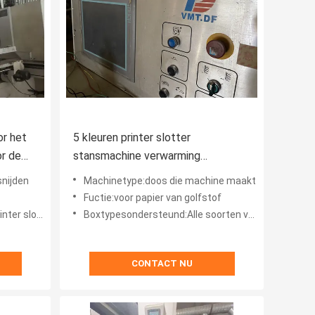
r het
5 kleuren printer slotter
r de
stansmachine verwarming
automatische stapelaar voor
snijden
Machinetype:doos die machine maakt
dongfang machine
Fuctie:voor papier van golfstof
tansstapelaar
Boxtypesondersteund:Alle soorten vormsleufdozen, aangepaste dozen
CONTACT NU