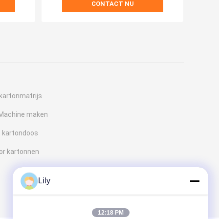
CONTACT NU
kartonmatrijs
 Machine maken
 kartondoos
or kartonnen
Lily
12:18 PM