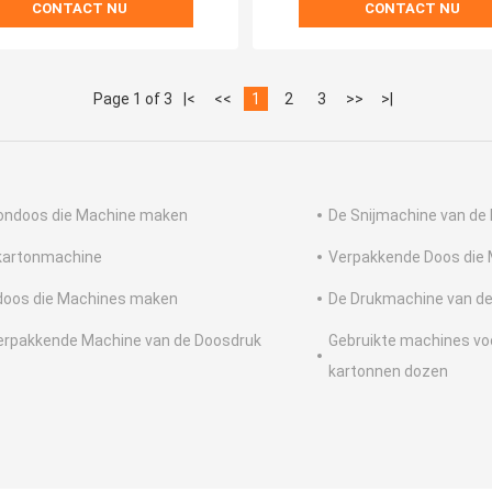
CONTACT NU
CONTACT NU
Page 1 of 3
|<
<<
1
2
3
>>
>|
ondoos die Machine maken
De Snijmachine van de 
kartonmachine
Verpakkende Doos die
doos die Machines maken
De Drukmachine van de
erpakkende Machine van de Doosdruk
Gebruikte machines vo
kartonnen dozen