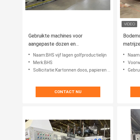
Gebruikte machines voor
Bodemd
aangepaste dozen en
matrijz
verpakkingsoplossingen
Dongfa
Naam:BHS vijf lagen golfproductielijn
Naam:Au
Merk:BHS
Voorw
Sollicitatie:Kartonnen doos, papieren doos en golfkartonnen doos
Gebrui
CONTACT NU