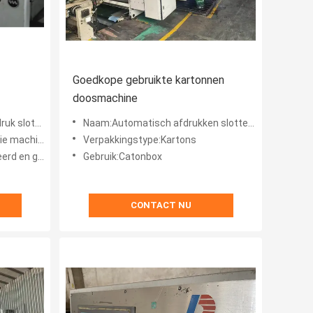
Goedkope gebruikte kartonnen
doosmachine
hine stapelaar
Naam:Automatisch afdrukken slotter stansmachine
chine maakt
Verpakkingstype:Kartons
en getest
Gebruik:Catonbox
CONTACT NU