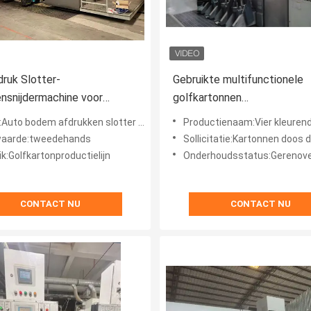
ruk Slotter-
Gebruikte multifunctionele
ensnijdermachine voor
golfkartonnen
ng-merk APSTARHG1628
doosvervaardigingsmachine
to bodem afdrukken slotter stansmachine
Productienaam:Vier kleurendruk slotter stansmac
aarde:tweedehands
Sollicitatie:Kartonnen doos die ma
k:Golfkartonproductielijn
Onderhoudsstatus:Gerenoveerd 
CONTACT NU
CONTACT NU