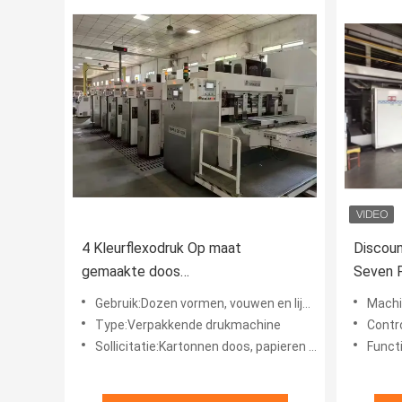
4 Kleurflexodruk Op maat
Discoun
gemaakte doos
Seven P
vervaardigingsapparatuur voor
Voor M
Gebruik:Dozen vormen, vouwen en lijmen
Machi
Dongfang Precision
Type:Verpakkende drukmachine
Contr
Sollicitatie:Kartonnen doos, papieren doos en golfkartonnen doos
Funct