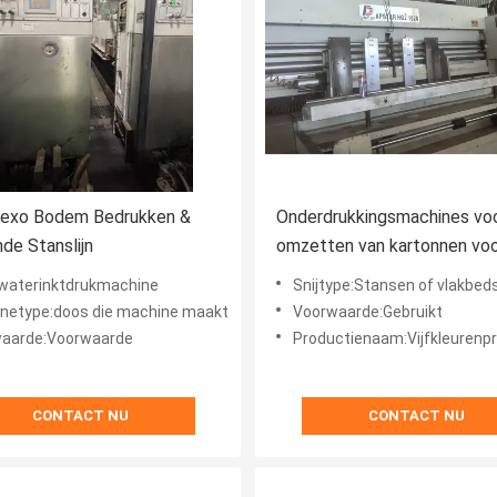
Flexo Bodem Bedrukken &
Onderdrukkingsmachines voo
de Stanslijn
omzetten van kartonnen voo
drukmachine dongfang
waterinktdrukmachine
Snijtype:Stansen of vlakbed
netype:doos die machine maakt
Voorwaarde:Gebruikt
aarde:Voorwaarde
Productienaam:Vijfkleurenprinter slotter s
CONTACT NU
CONTACT NU