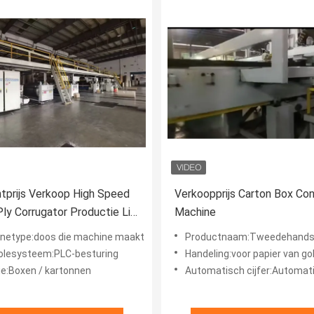
tprijs Verkoop High Speed
Verkoopprijs Carton Box Con
ly Corrugator Productie Lijn
Machine
arquip Ward
netype:doos die machine maakt
Productnaam:Tweedehands doos
olesysteem:PLC-besturing
Handeling:voor papier van go
ie:Boxen / kartonnen
Automatisch cijfer:Automat