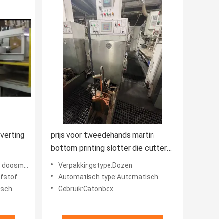
verting
prijs voor tweedehands martin
bottom printing slotter die cutter
inline gluer machine
machines
Verpakkingstype:Dozen
lfstof
Automatisch type:Automatisch
isch
Gebruik:Catonbox