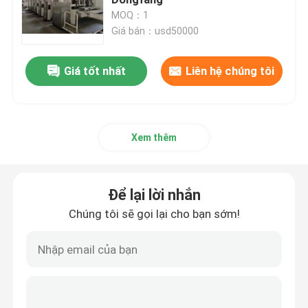
MOQ：1
Giá bán：usd50000
Máy làm hộp carton
Giá tốt nhất
Liên hệ chúng tôi
Máy cắt bế thùng carton
Máy cắt khuôn máy in
Xem thêm
máy carton sóng
Để lại lời nhắn
Máy làm hộp đóng gói
Chúng tôi sẽ gọi lại cho bạn sớm!
Máy gấp nếp
Máy làm hộp sóng