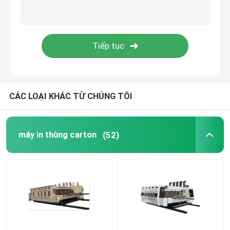
Máy in hộp các tông
Máy in hộp sóng
Máy in hộp bao bì
CÁC LOẠI KHÁC TỪ CHÚNG TÔI
Máy chế tạo hộp hộp carton đúc sóng đã sử dụng
máy in thùng carton
(52)
Máy hộp cũ