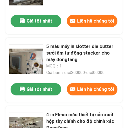
Về chúng tôi
Giá tốt nhất
Liên hệ chúng tôi
Tham quan nhà máy
5 màu máy in slotter die cutter
Kiểm soát chất lượng
sưởi ấm tự động stacker cho
máy dongfang
MOQ：1
Liên hệ chúng tôi
Giá bán：usd300000-usd00000
Tin tức
Giá tốt nhất
Liên hệ chúng tôi
Các trường hợp
4 in Flexo màu thiết bị sản xuất
hộp tùy chỉnh cho độ chính xác
máy in thùng carton
Dongfang