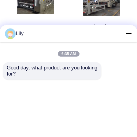
Máy đóng thùng sóng
Dây chuyền sản xuất
Jumbo Dây chuyền
hộp carton sóng cao
Lily
đóng gói thùng carton
Pression Công suất
tự động chính xác
70KW
6:35 AM
Giá tốt nhất
Giá tốt nhất
Good day, what product are you looking 
for?
Liên hệ chúng tôi
Liên hệ chúng tôi
Xem thêm
Nhà
Về chúng tôi
Liên hệ với chúng tôi
Desktop Site
Sơ đồ trang web
Privacy Policy