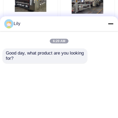
Mesin Karton
Lini Produksi Kotak
Lily
Bergelombang Jumbo
Karton Bergelombang
Garis Pengemasan
Tekanan Tinggi Daya
Karton Otomatis
70KW
6:20 AM
Presisi
Harga terbaik
Harga terbaik
Good day, what product are you looking 
for?
Hubungi kami
Hubungi kami
Lihat Lebih
Rumah
Tentang kita
Hubungi kami
Desktop Site
Sitemap
Privacy Policy