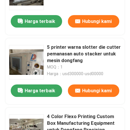
Tentang kami
Harga terbaik
Hubungi kami
Tur Pabrik
5 printer warna slotter die cutter
Kontrol kualitas
pemanasan auto stacker untuk
mesin dongfang
MOQ：1
Hubungi kami
Harga：usd300000-usd00000
Berita
Harga terbaik
Hubungi kami
Kasus
4 Color Flexo Printing Custom
Box Manufacturing Equipment
mesin cetak karton
untuk Dongfang Precision