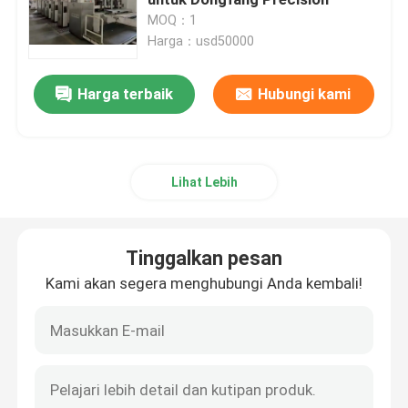
MOQ：1
Harga：usd50000
Mesin Pembuat Kotak Karton
Harga terbaik
Hubungi kami
Mesin Pemotong Karton Mati
Mesin Pemotong Mati Slotter Printer
Lihat Lebih
Mesin Karton Bergelombang
Tinggalkan pesan
Mesin Pembuat Kemasan Kotak
Kami akan segera menghubungi Anda kembali!
Mesin Gluer Lipat
Mesin Pembuat Kotak Bergelombang