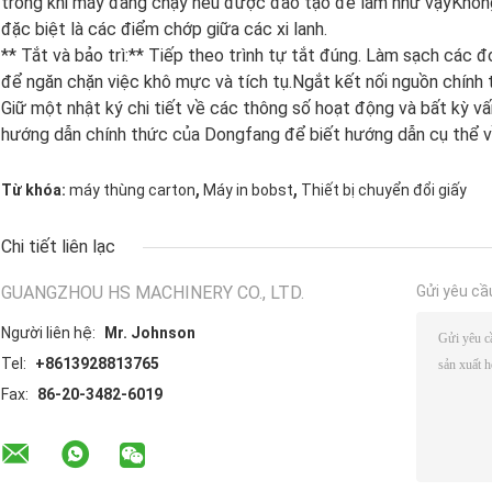
trong khi máy đang chạy nếu được đào tạo để làm như vậyKhôn
đặc biệt là các điểm chớp giữa các xi lanh.
** Tắt và bảo trì:** Tiếp theo trình tự tắt đúng. Làm sạch các 
để ngăn chặn việc khô mực và tích tụ.Ngắt kết nối nguồn chính t
Giữ một nhật ký chi tiết về các thông số hoạt động và bất kỳ v
hướng dẫn chính thức của Dongfang để biết hướng dẫn cụ thể v
,
,
Từ khóa:
máy thùng carton
Máy in bobst
Thiết bị chuyển đổi giấy
Chi tiết liên lạc
GUANGZHOU HS MACHINERY CO., LTD.
Gửi yêu cầ
Người liên hệ:
Mr. Johnson
Tel:
+8613928813765
Fax:
86-20-3482-6019