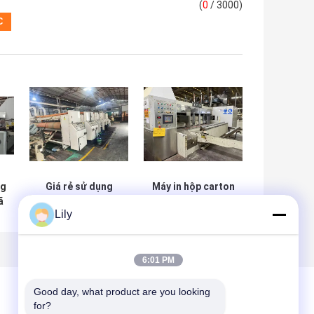
(
0
/ 3000)
ng
Giá rẻ sử dụng
Máy in hộp carton
ã
hộp giấy làm máy
Jumbo Bottom
Lily
6:01 PM
Good day, what product are you looking 
for?