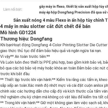
gây máy in flexo
,
thiết bị sản xuất hộp tùy c
Làm nổi bật:
máy ép hộp Dongfang Precision đã qua sử
Sản xuất nóng 4 màu Flexo in ấn hộp tùy chỉnh 
4 máy in màu slotter cắt đứt chết để bán
Mô hình GD1224
Thương hiệu: Dongfang
Khi bạnHoạt động Dongfang 4-Color Printing Slotter Die Cutter 
giao thức thủ tục để đảm bảo hiệu quả và ngăn ngừa tai nạn.
Vì vậy** An toàn trước tiên:**
Và Luôn luôn đeo thiết bị PPE phù hợp, bao gồm kính bảo vệ, bảo
bỏ qua các bộ bảo vệ máy hoặc khóa an toàn.Đảm bảo các nút d
trước khi bắt đầu.
** Thiết lập trước khi vận hành:** Kiểm tra rằng các tấm in, kh
sắp xếp an toàn.Xác minh độ nhớt mực và cài đặt cuộn anilox ph
chính xác các hướng dẫn cho cấp độ và kích thước của tấm ván
thử nghiệm chu kỳ chậm mà không có vật liệu để kiểm tra tất cả
** Trong khi vận hành:** Giữ một không gian làm việc sạch sẽ, k