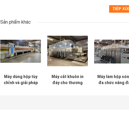
Sản phẩm khác
Máy dùng hộp tùy
Máy cắt khuôn in
Máy làm hộp só
chỉnh và giải pháp
đáy cho thương
đa chức năng đ
đóng gói
hiệu Đông
qua sử dụng
Phương
APSTARHG1628