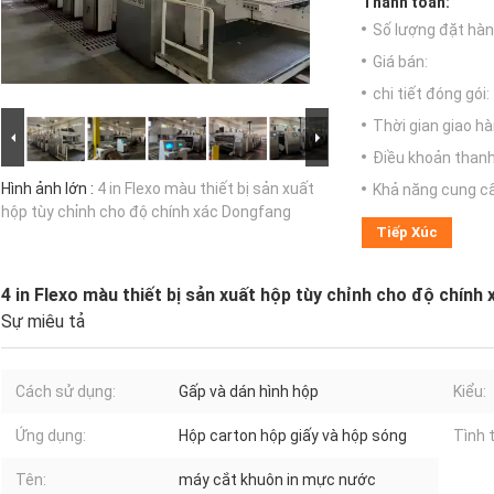
Thanh toán:
Số lượng đặt hàng
Giá bán:
chi tiết đóng gói:
Thời gian giao hà
Điều khoản thanh
Hình ảnh lớn :
4 in Flexo màu thiết bị sản xuất
Khả năng cung c
hộp tùy chỉnh cho độ chính xác Dongfang
Tiếp Xúc
4 in Flexo màu thiết bị sản xuất hộp tùy chỉnh cho độ chín
Sự miêu tả
Cách sử dụng:
Gấp và dán hình hộp
Kiểu:
Ứng dụng:
Hộp carton hộp giấy và hộp sóng
Tình 
Tên:
máy cắt khuôn in mực nước