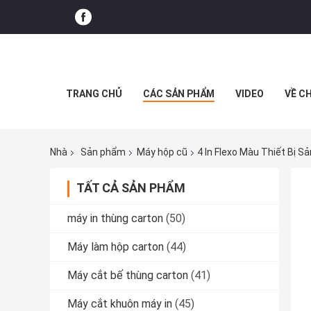
TRANG CHỦ
CÁC SẢN PHẨM
VIDEO
VỀ C
Nhà
Sản phẩm
Máy hộp cũ
4 In Flexo Màu Thiết Bị 
TẤT CẢ SẢN PHẨM
máy in thùng carton
(50)
Máy làm hộp carton
(44)
Máy cắt bế thùng carton
(41)
Máy cắt khuôn máy in
(45)