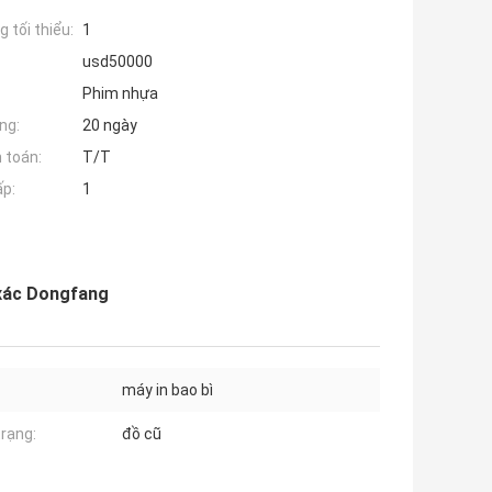
 tối thiểu:
1
usd50000
Phim nhựa
ng:
20 ngày
 toán:
T/T
ấp:
1
h xác Dongfang
máy in bao bì
trạng:
đồ cũ