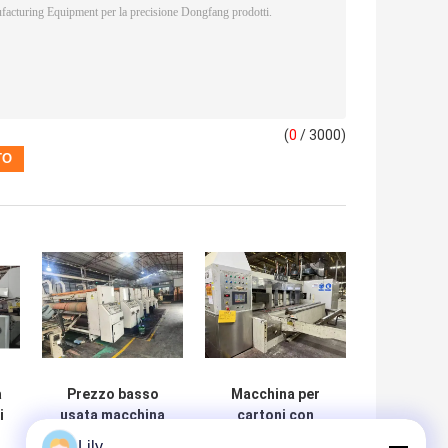
(
0
/ 3000)
a
Prezzo basso
Macchina per
i
usata macchina
cartoni con
e
per la
stampa fondo
Lily