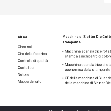
circa
Macchina di Slotter Die Cutte
stampante
Circa noi
Macchina scanalatrice rotato
Giro della fabbrica
stampa a inchiostro di colore
Controllo di qualità
stampatrice di Flexo 2
Macchina scanalatrice di s
Contattici
economica della stampante 
Notizie
macchina automatica di Slot
CE della macchina di Gluer de
Cutter
Mappa del sito
della macchina di Slotter Die
stampante a colori due