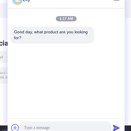
fabbricazione di
jumbo
scatole di
cartone
1:17 AM
Good day, what product are you looking 
for?
ciare messaggio