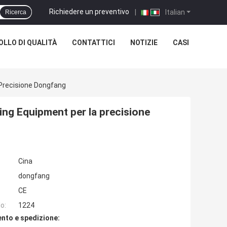
Richiedere un preventivo
|
Italian
Ricerca
LLO DI QUALITÀ
CONTATTICI
NOTIZIE
CASI
 Precisione Dongfang
ng Equipment per la precisione
Cina
dongfang
CE
o:
1224
nto e spedizione: