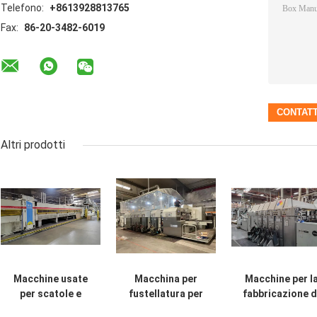
Telefono:
+8613928813765
Fax:
86-20-3482-6019
Altri prodotti
Macchine usate
Macchina per
Macchine per l
per scatole e
fustellatura per
fabbricazione d
soluzioni di
stampa inferiore
scatole ondulat