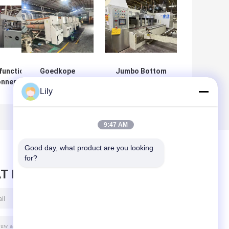
functionele
Goedkope
Jumbo Bottom
onnen
gebruikte
Printing Carton
Lily
ingsmachine
kartonnen
Box Machine
doosmachine
9:47 AM
Good day, what product are you looking 
for?
T BERICHT ACHTER