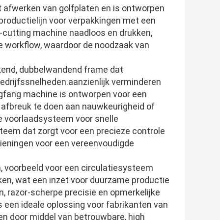
et afwerken van golfplaten en is ontworpen
 productielijn voor verpakkingen met een
ie-cutting machine naadloos en drukken,
nue workflow, waardoor de noodzaak van
rkend, dubbelwandend frame dat
 bedrijfssnelheden.aanzienlijk verminderen
ongfang machine is ontworpen voor een
r afbreuk te doen aan nauwkeurigheid of
e voorlaadsysteem voor snelle
eem dat zorgt voor een precieze controle
dieningen voor een vereenvoudigde
 voorbeeld voor een circulatiesysteem
ken, wat een inzet voor duurzame productie
en, razor-scherpe precisie en opmerkelijke
s een ideale oplossing voor fabrikanten van
ten door middel van betrouwbare, high