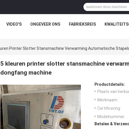
VIDEO'S
ONGEVEER ONS
FABRIEKSREIS
KWALITEIT
euren Printer Slotter Stansmachine Verwarming Automatische Stape
5 kleuren printer slotter stansmachine verwar
dongfang machine
Productdetails:
Plaats van herko
Merknaam:
Certificering:
Modelnummer:
Betalen & Verzen