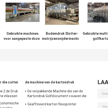
Gebruikte machines
Bodemdruk Slotter-
Gebruikte multi
voor aangepaste dozen
matrijzensnijdermachine
golfkart
en
voor Dongfang-merk
doosvervaardig
verpakkingsoplossingen
APSTARHG1628
LAA
r die cutter
de machine van de kartondruk
e 2 de Druk
De verpakkende Machine die van de
ne inlassen
Kartondruk Golfdocument vouwen die
Machine maken
Economische
Geaffineerd karton flexoprinter