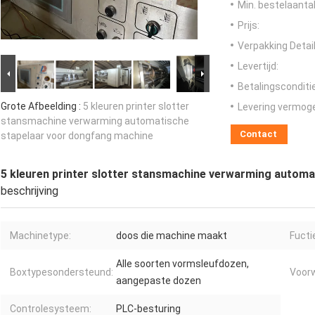
Min. bestelaantal
Prijs:
Verpakking Detail
Levertijd:
Betalingsconditi
Grote Afbeelding :
5 kleuren printer slotter
Levering vermog
stansmachine verwarming automatische
Contact
stapelaar voor dongfang machine
5 kleuren printer slotter stansmachine verwarming autom
beschrijving
Machinetype:
doos die machine maakt
Fucti
Alle soorten vormsleufdozen,
Boxtypesondersteund:
Voor
aangepaste dozen
Controlesysteem:
PLC-besturing