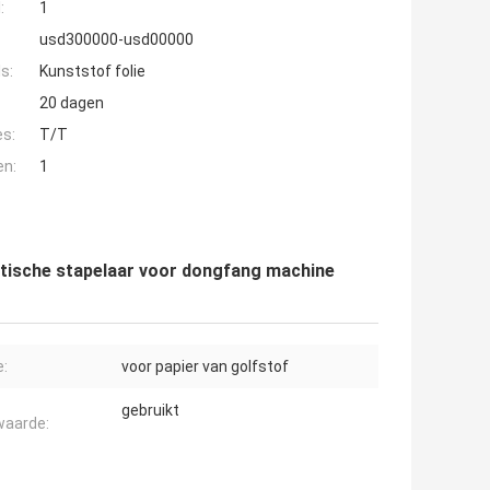
:
1
usd300000-usd00000
s:
Kunststof folie
20 dagen
es:
T/T
en:
1
atische stapelaar voor dongfang machine
e:
voor papier van golfstof
gebruikt
waarde: