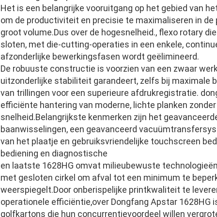
Het is een belangrijke vooruitgang op het gebied van h
om de productiviteit en precisie te maximaliseren in de
groot volume.Dus over de hogesnelheid., flexo rotary d
sloten, met die-cutting-operaties in een enkele, conti
afzonderlijke bewerkingsfasen wordt geëlimineerd.
De robuuste constructie is voorzien van een zwaar we
uitzonderlijke stabiliteit garandeert, zelfs bij maximale
van trillingen voor een superieure afdrukregistratie. d
efficiënte hantering van moderne, lichte planken zonde
snelheid.Belangrijkste kenmerken zijn het geavanceerd
baanwisselingen, een geavanceerd vacuümtransfersyst
van het plaatje en gebruiksvriendelijke touchscreen be
bediening en diagnostische
en laatste 1628HG omvat milieubewuste technologieën,
met gesloten cirkel om afval tot een minimum te beper
weerspiegelt.Door onberispelijke printkwaliteit te lever
operationele efficiëntie,over Dongfang Apstar 1628HG i
golfkartons die hun concurrentievoordeel willen vergro