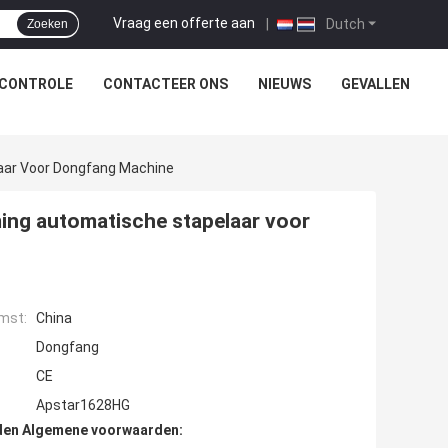
Vraag een offerte aan
|
Dutch
Zoeken
SCONTROLE
CONTACTEER ONS
NIEUWS
GEVALLEN
laar Voor Dongfang Machine
ming automatische stapelaar voor
mst:
China
Dongfang
CE
Apstar1628HG
den Algemene voorwaarden: