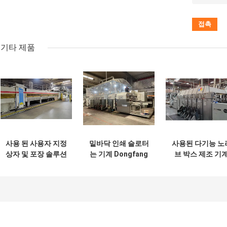
기타 제품
사용 된 사용자 지정
밑바닥 인쇄 슬로터
사용된 다기능 노
상자 및 포장 솔루션
는 기계 Dongfang
브 박스 제조 기
기계
상표
APSTARHG1628를
위한 절단기 죽습니
다