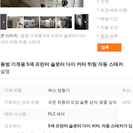
가격:
포장 세부 사항:
배달 시간:
지불 조건:
큰 이미지 :
동방 기계용 5색 프린터 슬로터 다이
공급 능력:
커터 히팅 자동 스태커
접촉
동방 기계용 5색 프린터 슬로터 다이 커터 히팅 자동 스태커
설명
기계 유형:
박스 성형기
퓨션:
지원되는 상자 유형:
모든 유형의 모양 슬롯 상자, 맞춤 상자
상태:
제어 시스템:
PLC 제어
강조하다:
5색 프린터 슬로터 다이 커터
,
자동 스태커가 있