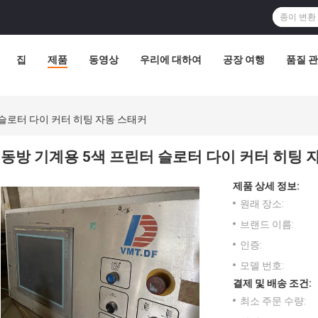
집
제품
동영상
우리에 대하여
공장 여행
품질 
 슬로터 다이 커터 히팅 자동 스태커
동방 기계용 5색 프린터 슬로터 다이 커터 히팅 
제품 상세 정보:
원래 장소:
브랜드 이름:
인증:
모델 번호:
결제 및 배송 조건:
최소 주문 수량: