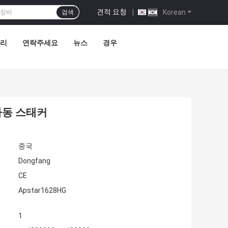
견적 요청
|
Korean
검색
관리
연락주세요
뉴스
경우
자동 스태커
중국
Dongfang
CE
Apstar1628HG
1