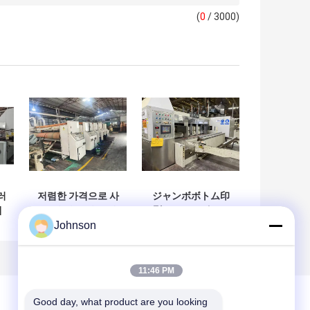
(
0
/ 3000)
러
저렴한 가격으로 사
ジャンボボトム印
계
용 된 카드 박스 제
刷カートンボック
Johnson
조 기계
スマシン
11:46 PM
Good day, what product are you looking 