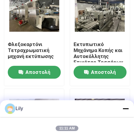
Περίπου εμείς
Γύρος εργοστασίων
Φλεξοκαρτόνι
Εκτυπωτικό
Τετραχρωματική
Μηχάνημα Κοπής και
Ποιοτικός έλεγχος
μηχανή εκτύπωσης
Αυτοκόλλητης
Ετικέτας Τεσσάρων
Χρωμάτων
Αποστολή
Αποστολή
Μας ελάτε σε επαφή με
ερώτησης
ερώτησης
Ειδήσεις
Lily
Περιπτώσεις
11:11 AM
μηχανή εκτύπωσης χαρτοκιβωτίων