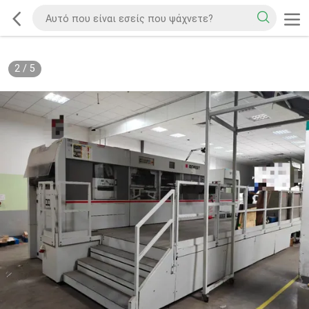
2
/
5