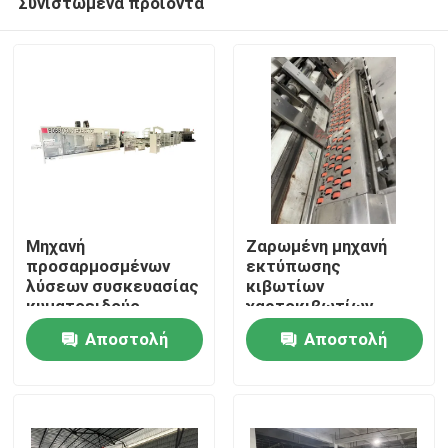
Συνιστώμενα προϊόντα
Μηχανή
Ζαρωμένη μηχανή
προσαρμοσμένων
εκτύπωσης
λύσεων συσκευασίας
κιβωτίων
κυματοειδούς
χαρτοκιβωτίων
Σπίτι
συσκευασίας
Αποστολή
Αποστολή
Προϊόντα
ερώτησης
ερώτησης
Βίντεο