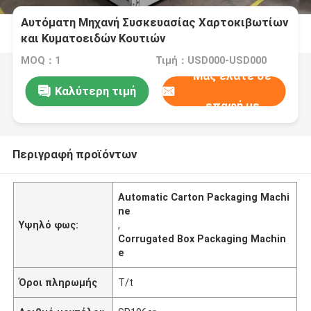
Αυτόματη Μηχανή Συσκευασίας Χαρτοκιβωτίων
και Κυματοειδών Κουτιών
MOQ：1
Τιμή：USD000-USD000
Μας ελάτε σε
Καλύτερη τιμή
επαφή με
Περιγραφή προϊόντων
Automatic Carton Packaging Machi
ne
Υψηλό φως:
,
Corrugated Box Packaging Machin
e
Όροι πληρωμής
T/t