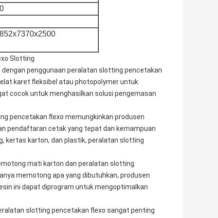
0
852x7370x2500
xo Slotting
an dengan penggunaan peralatan slotting pencetakan
lat karet fleksibel atau photopolymer untuk
sangat cocok untuk menghasilkan solusi pengemasan
ting pencetakan flexo memungkinkan produsen
an pendaftaran cetak yang tepat dan kemampuan
ertas karton, dan plastik, peralatan slotting
motong mati karton dan peralatan slotting
hanya memotong apa yang dibutuhkan, produsen
mesin ini dapat diprogram untuk mengoptimalkan
alatan slotting pencetakan flexo sangat penting