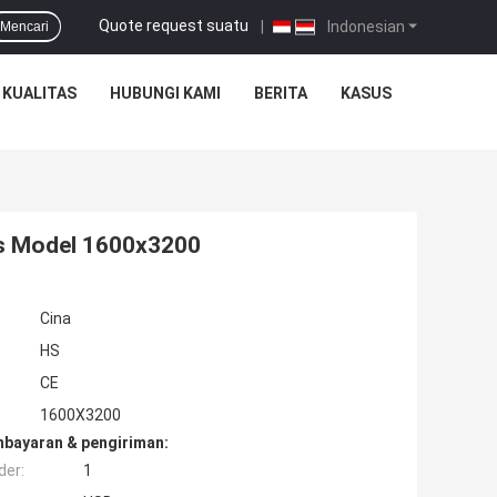
Quote request suatu
|
Indonesian
Mencari
 KUALITAS
HUBUNGI KAMI
BERITA
KASUS
is Model 1600x3200
Cina
HS
CE
1600X3200
mbayaran & pengiriman:
der:
1