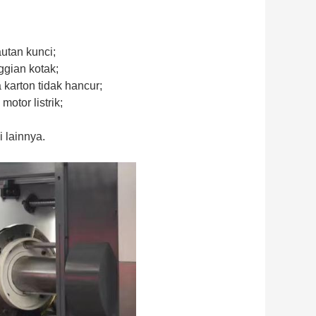
autan kunci;
nggian kotak;
karton tidak hancur;
otor listrik;
 lainnya.