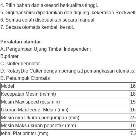
4. Pilih bahan dan aksesori berkualitas tinggi.
5. Gigi transmisi dipadamkan dan digiling, kekerasan Rockwell
6. Semua celah disesuaikan secara manual.
7. Secara otomatis kembali ke nol.
Peralatan standar:
A. Pengumpan Ujung Timbal Independen;
B.printer
C. slotter bermotor
D. RotaryDie Cutter dengan perangkat pemangkasan otomatis;
E. Penumpuk Otomatis
Model
16
Kecepatan Mesin (m/mnt)
18
Mesin Max.speed (pcs/min)
15
Ukuran Max.feeder Mesin (mm)
16
Mesin min.Ukuran pengumpan (mm)
45
Mesin Maks.ukuran pencetak (mm)
16
tebal Plat printer (mm)
7.