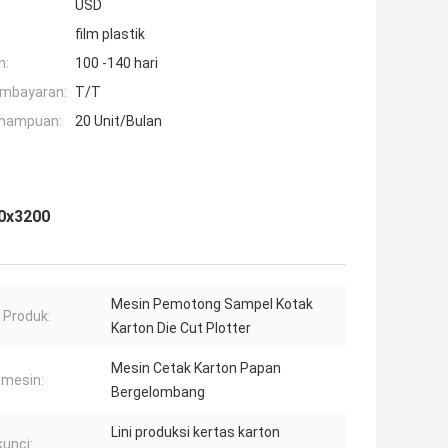
USD
film plastik
n:
100 -140 hari
embayaran:
T/T
mampuan:
20 Unit/Bulan
00x3200
Mesin Pemotong Sampel Kotak
Produk:
Karton Die Cut Plotter
Mesin Cetak Karton Papan
 mesin:
Bergelombang
Lini produksi kertas karton
kunci: