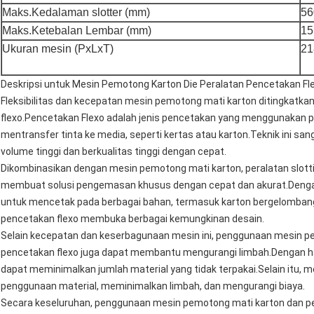
Maks.Kedalaman slotter (mm)
56
Maks.Ketebalan Lembar (mm)
15
Ukuran mesin (PxLxT)
21
Deskripsi untuk Mesin Pemotong Karton Die Peralatan Pencetakan Fle
Fleksibilitas dan kecepatan mesin pemotong mati karton ditingkatk
flexo.Pencetakan Flexo adalah jenis pencetakan yang menggunakan pe
mentransfer tinta ke media, seperti kertas atau karton.Teknik ini 
volume tinggi dan berkualitas tinggi dengan cepat.
Dikombinasikan dengan mesin pemotong mati karton, peralatan slot
membuat solusi pengemasan khusus dengan cepat dan akurat.Deng
untuk mencetak pada berbagai bahan, termasuk karton bergelombang, k
pencetakan flexo membuka berbagai kemungkinan desain.
Selain kecepatan dan keserbagunaan mesin ini, penggunaan mesin pe
pencetakan flexo juga dapat membantu mengurangi limbah.Dengan 
dapat meminimalkan jumlah material yang tidak terpakai.Selain itu, 
penggunaan material, meminimalkan limbah, dan mengurangi biaya.
Secara keseluruhan, penggunaan mesin pemotong mati karton dan per