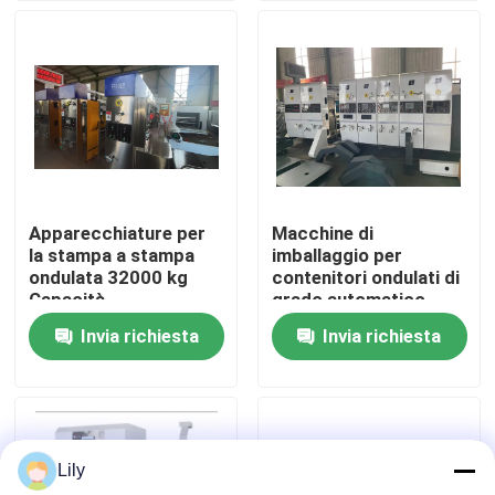
Circa noi
Giro della fabbrica
Controllo di qualità
Apparecchiature per
Macchine di
la stampa a stampa
imballaggio per
Contattici
ondulata 32000 kg
contenitori ondulati di
Capacità
grado automatico
Invia richiesta
Invia richiesta
Notizie
Casi
Lily
stampatrice del cartone