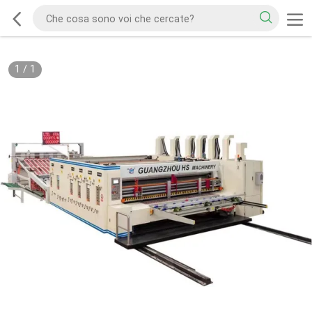
1
/
1