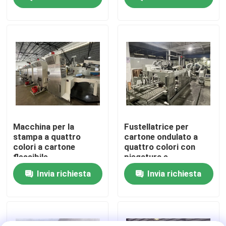
Circa noi
Giro della fabbrica
Controllo di qualità
Contattici
Macchina per la
Fustellatrice per
stampa a quattro
cartone ondulato a
colori a cartone
quattro colori con
Notizie
flessibile
piegatura e
fustellatura in linea
Invia richiesta
Invia richiesta
Casi
stampatrice del cartone