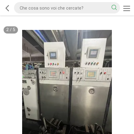
2
/
5