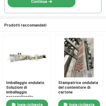
Continua
Prodotti raccomandati
Casa
Imballaggio ondulato
Stampatrice ondulata
Soluzioni di
del contenitore di
Prodotti
imballaggio
cartone
personalizzate
Invia richiesta
Invia richiesta
Video