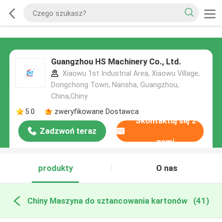
Guangzhou HS Machinery Co., Ltd.
Xiaowu 1st Industrial Area, Xiaowu Village,
Dongchong Town, Nansha, Guangzhou,
China,Chiny
5.0
zweryfikowane Dostawca
Skontaktuj się z
Zadzwoń teraz
nami
produkty
O nas
Chiny Maszyna do sztancowania kartonów
(41)