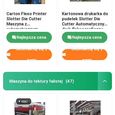
Carton Flexo Printer
Kartonowa drukarka do
Slotter Die Cutter
pudełek Slotter Die
Maszyna z
Cutter Automatyczny
automatycznym
druk fleksograficzny
urządzeniem do
Najlepsza cena
Najlepsza cena
przycinania
Skontaktuj się z
Skontaktuj się z
nami
nami
Maszyna do tektury falistej
(47)