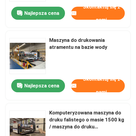
Skontaktuj się z
Najlepsza cena
nami
Maszyna do drukowania
atramentu na bazie wody
Skontaktuj się z
Najlepsza cena
nami
Dom
Komputeryzowana maszyna do
Produkty
druku falistego o masie 1500 kg
/ maszyna do druku
drukowanego 2000mm*2500mm
Filmy