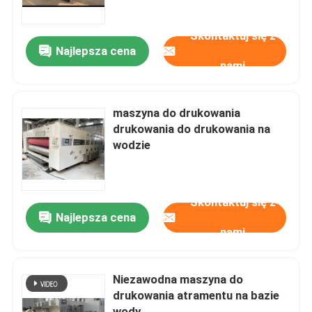
Skontaktuj się z
O nas
Najlepsza cena
nami
Wycieczka po fabryce
maszyna do drukowania
Kontrola jakości
drukowania do drukowania na
wodzie
Skontaktuj się z nami
Skontaktuj się z
Aktualności
Najlepsza cena
nami
Sprawy
Niezawodna maszyna do
drukowania atramentu na bazie
maszyna do drukowania kartonów
wody