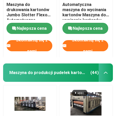
Maszyna do
Automatyczna
drukowania kartonów
maszyna do wycinania
Jumbo Slotter Flexo
kartonów Maszyna do
Automatyczna
wycinania kartonów
sklejarka do folderów
Najlepsza cena
Najlepsza cena
Skontaktuj się z
Skontaktuj się z
nami
nami
Maszyna do produkcji pudełek kartonowych
(44)