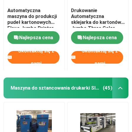
Automatyczna
Drukowanie
maszyna do produkcji
Automatyczna
pudeł kartonowych
sklejarka do kartonów
Flexo Jumbo Printer
Jumbo Three Color
Slotter Machine
Najlepsza cena
Najlepsza cena
Skontaktuj się z
Skontaktuj się z
nami
nami
Maszyna do sztancowania drukarki Slotter
(45)