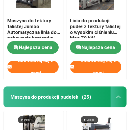
Maszyna do tektury
Linia do produkcji
falistej Jumbo
pudeł z tektury falistej
Automatyczna linia do
o wysokim ciśnieniu
pakowania kartonów
Moc 70 kW
Precyzja
Najlepsza cena
Najlepsza cena
Skontaktuj się z
Skontaktuj się z
nami
nami
Maszyna do produkcji pudełek
(25)