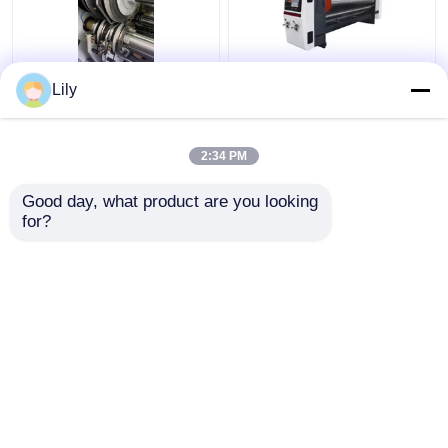
Maszyna do produkcji
Obrotowa
Lily
pudełek z tektury
automatyczna maszyna
falistej Drukowanie
do sztancowania
Slotter Die Cutting
Dłutownica do tektury
2:34 PM
falistej
Najlepsza cena
Najlepsza cena
Good day, what product are you looking 
for?
Skontaktuj się z
Skontaktuj się z
nami
nami
Zobacz więcej
Dom
O nas
Skontaktuj się z nami
Desktop Site
Sitemap
Privacy Policy