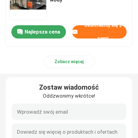
Maszyna do produkcji pudełek kartonowych
Skontaktuj się z
Najlepsza cena
Maszyna do sztancowania kartonów
nami
Maszyna do sztancowania drukarki Slotter
Zobacz więcej
Maszyna do tektury falistej
Zostaw wiadomość
Maszyna do produkcji pudełek
Oddzwonimy wkrótce!
Składana maszyna do klejenia
Maszyny do produkcji pudeł z tektury falistej