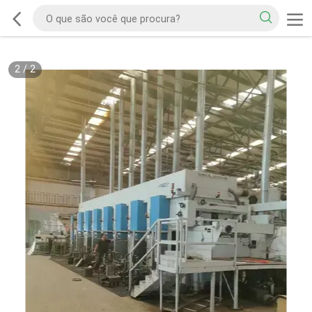
2
/
2