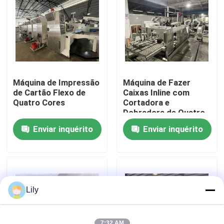
Sobre nós
Excursão da fábrica
Máquina de Impressão
Máquina de Fazer
Controle da qualidade
de Cartão Flexo de
Caixas Inline com
Quatro Cores
Cortadora e
Dobradora de Quatro
Cores
Contacte-nos
Enviar inquérito
Enviar inquérito
Notícia
Casos
Lily
máquina de impressão da caixa
7:32 AM