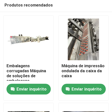
Produtos recomendados
Embalagens
Máquina de impressão
corrugadas Máquina
ondulada da caixa da
de soluções de
caixa
Casa
embalagens
personalizadas
Enviar inquérito
Enviar inquérito
Produtos
Vídeos