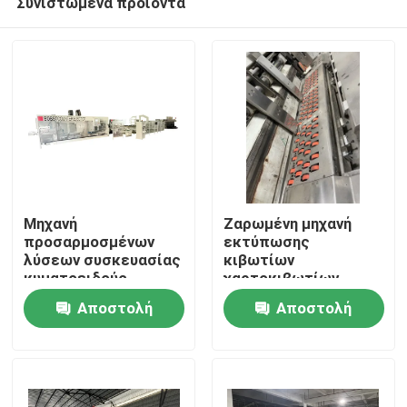
Συνιστώμενα προϊόντα
Μηχανή
Ζαρωμένη μηχανή
προσαρμοσμένων
εκτύπωσης
λύσεων συσκευασίας
κιβωτίων
κυματοειδούς
χαρτοκιβωτίων
Σπίτι
συσκευασίας
Αποστολή
Αποστολή
Προϊόντα
ερώτησης
ερώτησης
Βίντεο