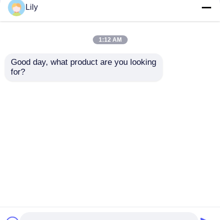
Lily
Máquina de la fabricación de cajas del cartón
1:12 AM
Máquina que corta con tintas del cartón
Good day, what product are you looking 
for?
Máquina de cajas de
Impresión en línea
cartón con impresión
Flexo Bottom & línea
Máquina de Slotter Die Cutter de la impresora
inferior Jumbo
de corte por die
rotativo
Máquina acanalada del cartón
Enviar Consulta
Enviar Consulta
Máquina de empaquetado de la fabricación de cajas
Inicio
Mapa del Sitio
Contactar Ahora
Desktop Site
Mapa del Sitio
Privacy Policy
Máquina plegable de Gluer
Maquinaria acanalada de la fabricación de cajas
Calidad
impresora del cartón
Fábrica De