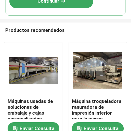
Continuar
Productos recomendados
Hogar
Máquinas usadas de
Máquina troqueladora
soluciones de
ranuradora de
Productos
embalaje y cajas
impresión inferior
personalizadas
para la marca
APSTARHG1628 de
Enviar Consulta
Enviar Consulta
Vídeos
Dongfang