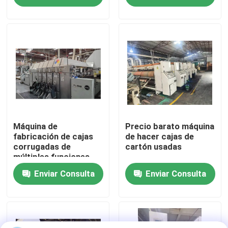
Sobre nosotros
Viaje de la fábrica
Control de calidad
Éntrenos en contacto con
Máquina de
Precio barato máquina
fabricación de cajas
de hacer cajas de
corrugadas de
cartón usadas
múltiples funciones
Noticias
Enviar Consulta
Enviar Consulta
Casos
impresora del cartón