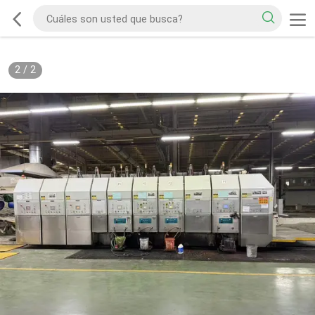
2
/
2