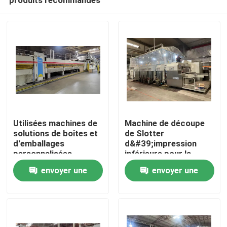
Utilisées machines de
Machine de découpe
solutions de boîtes et
de Slotter
d'emballages
d&#39;impression
personnalisées
inférieure pour la
Maison
marque
envoyer une
envoyer une
APSTARHG1628 de
Dongfang
demande
demande
Produits
Vidéos