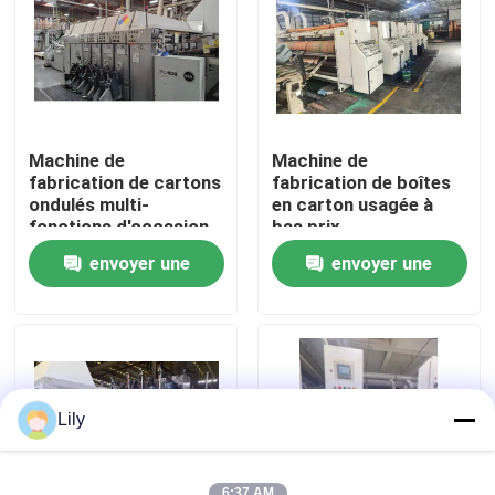
Au sujet de nous
Visite d'usine
Machine de
Machine de
fabrication de cartons
fabrication de boîtes
Contrôle de qualité
ondulés multi-
en carton usagée à
fonctions d'occasion
bas prix
envoyer une
envoyer une
Contactez-nous
demande
demande
Nouvelles
Cas
Lily
machine d'impression de carton
6:37 AM