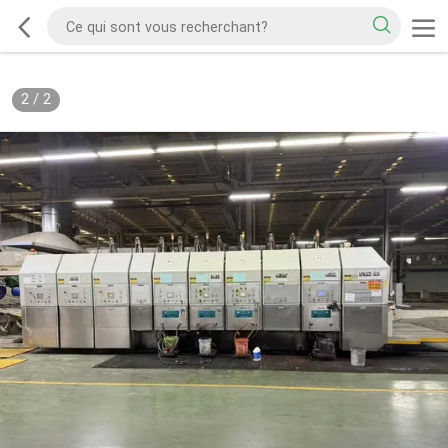
2
/
2