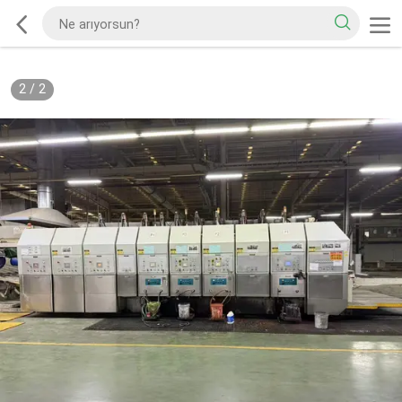
2
/
2