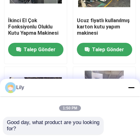
Hakkımızda
İkinci El Çok
Ucuz fiyatlı kullanılmış
Fonksiyonlu Oluklu
karton kutu yapım
Kutu Yapma Makinesi
makinesi
Fabrika turu
Talep Gönder
Talep Gönder
Kalite kontrol
Bize Ulaşın
Lily
Haberler
1:50 PM
Vakalar
Good day, what product are you looking 
for?
Jumbo Alt Baskı Koli
Inline Flexo Alt Baskı &
Makinesi
Rotary Die Cutting
karton baskı makinesi