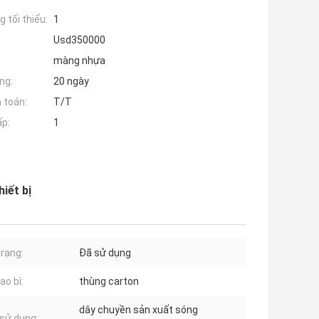
 tối thiểu:
1
Usd350000
màng nhựa
ng:
20 ngày
 toán:
T/T
ấp:
1
iết bị
trạng:
Đã sử dụng
ao bì:
thùng carton
dây chuyền sản xuất sóng
sử dụng: