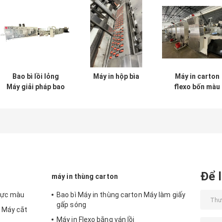
Bao bì lồi lỏng
Máy in hộp bìa
Máy in carton
Máy giải pháp bao
flexo bốn màu
bì tùy chỉnh
Để l
máy in thùng carton
 mực màu
Bao bì Máy in thùng carton Máy làm giấy
gấp sóng
g Máy cắt
Máy in Flexo bằng ván lồi