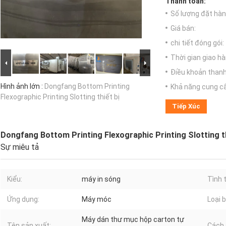
Thanh toán:
Số lượng đặt hàng
Giá bán:
chi tiết đóng gói:
Thời gian giao hà
Điều khoản thanh
Hình ảnh lớn :
Dongfang Bottom Printing
Khả năng cung c
Flexographic Printing Slotting thiết bị
Tiếp Xúc
Dongfang Bottom Printing Flexographic Printing Slotting th
Sự miêu tả
Kiểu:
máy in sóng
Tình 
Ứng dụng:
Máy móc
Loại b
Máy dán thư mục hộp carton tự
Tên sản xuất:
Cách 