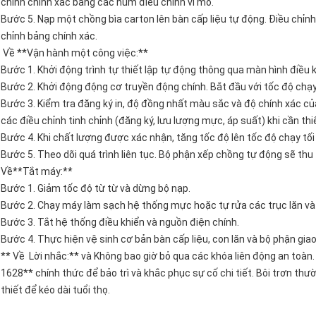
chỉnh chính xác bằng các núm điều chỉnh vi mô.
Bước 5. Nạp một chồng bìa carton lên bàn cấp liệu tự động. Điều chỉn
chỉnh bảng chính xác.
Về **Vận hành một công việc:**
Bước 1. Khởi động trình tự thiết lập tự động thông qua màn hình điều k
Bước 2. Khởi động động cơ truyền động chính. Bắt đầu với tốc độ chạy
Bước 3. Kiểm tra đăng ký in, độ đồng nhất màu sắc và độ chính xác c
các điều chỉnh tinh chỉnh (đăng ký, lưu lượng mực, áp suất) khi cần thi
Bước 4. Khi chất lượng được xác nhận, tăng tốc độ lên tốc độ chạy tối ư
Bước 5. Theo dõi quá trình liên tục. Bộ phận xếp chồng tự động sẽ th
Về**Tắt máy:**
Bước 1. Giảm tốc độ từ từ và dừng bộ nạp.
Bước 2. Chạy máy làm sạch hệ thống mực hoặc tự rửa các trục lăn v
Bước 3. Tắt hệ thống điều khiển và nguồn điện chính.
Bước 4. Thực hiện vệ sinh cơ bản bàn cấp liệu, con lăn và bộ phận giao 
** Về Lời nhắc:** và Không bao giờ bỏ qua các khóa liên động an toàn
1628** chính thức để bảo trì và khắc phục sự cố chi tiết. Bôi trơn th
thiết để kéo dài tuổi thọ.