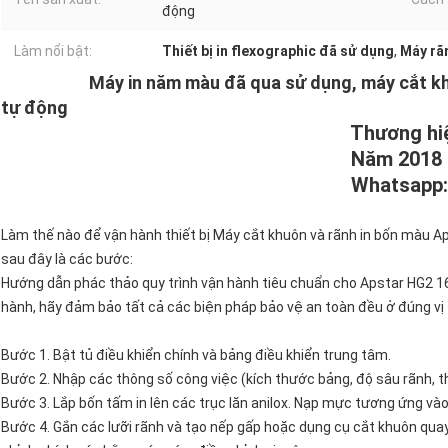
động
Làm nổi bật:
Thiết bị in flexographic đã sử dụng
,
Máy rã
Máy in năm màu đã qua sử dụng, máy cắt k
tự động
Thương hiệu: Don
Năm 2018
Whatsapp: +861392
Làm thế nào để vận hành thiết bị Máy cắt khuôn và rãnh in bốn màu A
sau đây là các bước:
Hướng dẫn phác thảo quy trình vận hành tiêu chuẩn cho Apstar HG2 16
hành, hãy đảm bảo tất cả các biện pháp bảo vệ an toàn đều ở đúng vị
Bước 1. Bật tủ điều khiển chính và bảng điều khiển trung tâm.
Bước 2. Nhập các thông số công việc (kích thước bảng, độ sâu rãnh, th
Bước 3. Lắp bốn tấm in lên các trục lăn anilox. Nạp mực tương ứng và
Bước 4. Gắn các lưỡi rãnh và tạo nếp gấp hoặc dụng cụ cắt khuôn qu