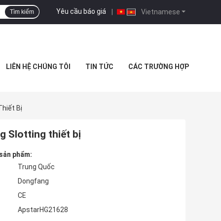
Yêu cầu báo giá
|
Vietnamese
Tìm kiếm
LIÊN HỆ CHÚNG TÔI
TIN TỨC
CÁC TRƯỜNG HỢP
hiết Bị
 Slotting thiết bị
 sản phẩm:
Trung Quốc
Dongfang
CE
ApstarHG21628