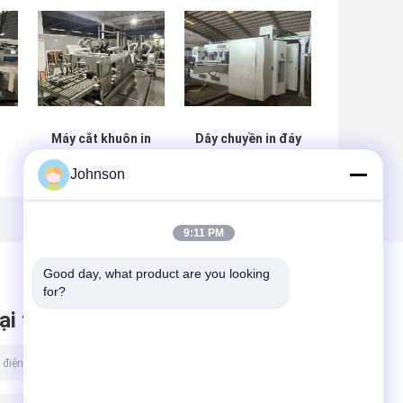
Máy cắt khuôn in
Dây chuyền in đáy
bốn màu dưới
Flexo tốc độ cao
Johnson
cùng Máy cắt
năm màu, rãnh và
khuôn nội tuyến
bế
9:11 PM
Good day, what product are you looking 
for?
ại tin nhắn