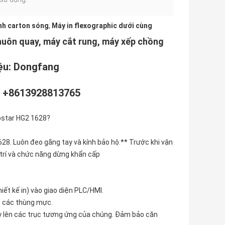
nh carton sóng
,
Máy in flexographic dưới cùng
huôn quay, máy cắt rung, máy xếp chồng
gfang
8813765
pstar HG2 1628?
28. Luôn đeo găng tay và kính bảo hộ.** Trước khi vận
 trí và chức năng dừng khẩn cấp
iết kế in) vào giao diện PLC/HMI.
o các thùng mực.
ay lên các trục tương ứng của chúng. Đảm bảo căn