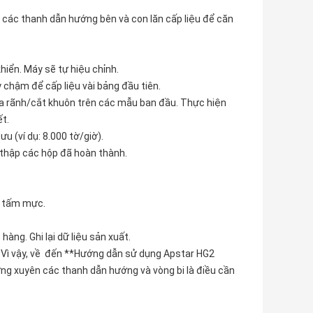
h các thanh dẫn hướng bên và con lăn cấp liệu để căn
hiển. Máy sẽ tự hiệu chỉnh.
 chậm để cấp liệu vài bảng đầu tiên.
ủa rãnh/cắt khuôn trên các mẫu ban đầu. Thực hiện
ết.
u (ví dụ: 8.000 tờ/giờ).
u thập các hộp đã hoàn thành.
à tấm mực.
hàng. Ghi lại dữ liệu sản xuất.
. Vì vậy, về đến **Hướng dẫn sử dụng Apstar HG2
ường xuyên các thanh dẫn hướng và vòng bi là điều cần