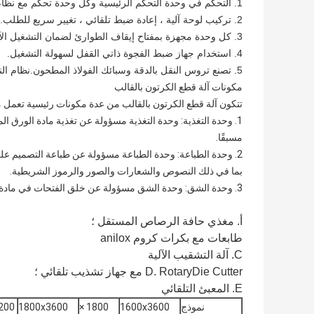
1. التحكم في وحدة التحكم الرئيسية وكل وحدة تحكم مع نظام تعديل العرض ، وتخزين الطلب المتكرر ، وسهل التشغيل.
2. تركيب لوحة آلية ، إعادة ضبط تلقائي ، تغيير سريع للطلب.
3. كل وحدة مجهزة بمفتاح إيقاف الطوارئ لضمان التشغيل الآمن.
4. استخدام جهاز ضبط الفجوة ذاتي القفل لسهولة التشغيل.
5. تصنع تروس النقل بالدقة وسبائك الفولاذ المطحون.نظام النقل مجهز بنظام تشحيم متداول بالرش.
مكونات آلة قطع الكرتون بالقالب
تتكون آلة قطع الكرتون بالقالب من عدة مكونات رئيسية تعمل مع
1. وحدة التغذية: وحدة التغذية مسؤولة عن تغذية مادة الورق ا
مسبقًا.
2. وحدة الطباعة: وحدة الطباعة مسؤولة عن طباعة التصميم ع
بما في ذلك النصوص والشعارات والصور والرموز الشريطية.
3. وحدة الشق: وحدة الشق مسؤولة عن خلق الفتحات في مادة الورق المقوى.تُستخدم هذه الفتحات لإنشاء خطوط قابلة للطي تسمح بذلك
أ. مغذي حافة الرصاص المستقل ؛
طابعات مع بكرات كروم anilox
C. آلة التشقيب الآلية
D. RotaryDie Cutter مع جهاز تشذيب تلقائي ؛
E. المعبئ التلقائي
نموذج
1600x3600
1800 ×
1800x3600