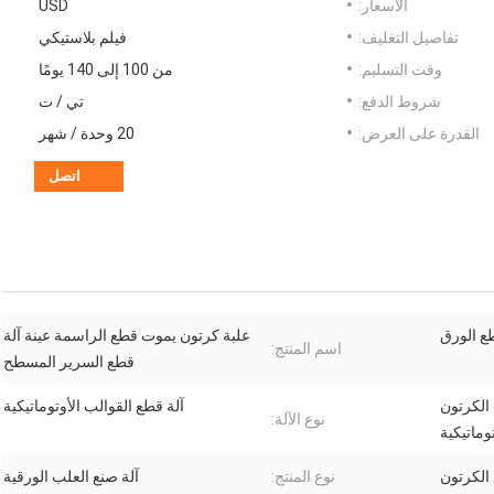
الأسعار:
USD
تفاصيل التغليف:
فيلم بلاستيكي
وقت التسليم:
من 100 إلى 140 يومًا
شروط الدفع:
تي / ت
القدرة على العرض:
20 وحدة / شهر
اتصل
ع الورق
علبة كرتون يموت قطع الراسمة عينة آلة
اسم المنتج:
قطع السرير المسطح
الكرتون
آلة قطع القوالب الأوتوماتيكية
نوع الآلة:
توماتيكية
الكرتون
نوع المنتج:
آلة صنع العلب الورقية