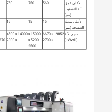
الأعلى.عمق
560
750
750
آلة التشقيب
(مم)
الأعلى.سمك
15
15
15
الصفيحة (مم)
حجم الآلة
19852 × 6670
15000 ×
14000 × 4500
0 × 2800
× 2300
5200 ×
× 2700
(LxWxH)
2500