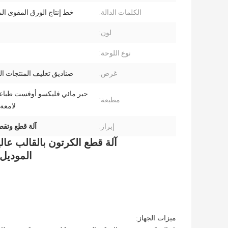
الكلمات الدالة:
خط إنتاج الورق المقوى المم
لون:
نوع اللوحة:
غرض:
صناديق تغليف المنتجات 
حبر مائي فليكسو أوفست طبا
مطبعة:
لامعة
إبراز:
آلة قطع وتقط
آلة قطع الكرتون بالقالب عال
الموديل: جام
ميزات الجهاز: