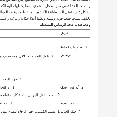
وتتطلب الحد الأدنى من التدخل البشري ، مما يجعلها عالية الكفا
بشكل عام ، تمثل آلات طباعة الكرتون ، والتقطيع ، وقطع القوالب
تغليف ليست فقط قوية ومتينة ولكنها أيضًا جذابة ومرئية وعملية
وحدة تغذية حافة الرصاص المستقلة
غرض
1. نظام تغذية حافة
الرصاص
3. بلوك التغذية الانزلاقي مصنوع من هيكل من الألومنيوم لضمان عمل أكثر ثباتًا مع اهتزاز أقل.
7. جهاز الرفع الهوائي مع مفتاح قفل السلسلة الطرفي للتشغيل المريح.
2. آلة فتح / cloe
1. زر التحكم الآلي للفتح / الإغلاق مع جهاز الإنذار لحماية المشغلين.
2. نظام القفل الهوائي ، الآلة كلها مقفلة على مسار ثابت بواسطة أسطوانة هوائية رئيسية للمغذي.
3. لفة التغذية
1. لفة تغذية قابلة للتحمل مغلفة بالمطاط لإضافة عمر الاستخدام.
4. جهاز العودة
1. يعتمد الكمبيوتر جهاز إرجاع صفري مع 