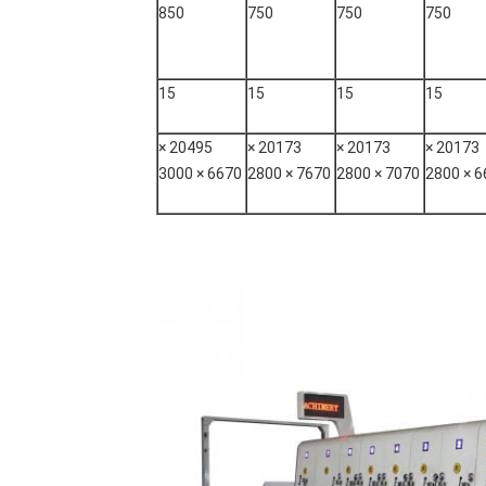
850
750
750
750
15
15
15
15
20495 ×
20173 ×
20173 ×
20173 ×
6670 × 3000
7670 × 2800
7070 × 2800
667