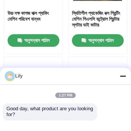
উচ্চ দক্ষ কাগজ বাক্স প্যাকিং
স্থিতিশীল প্যাকেজিং বক্স প্রিন্টিং
আমাদের সম্পর্কে
মেশিন পরিবেশ বান্ধব
মেশিন পিএলসি কন্ট্রোল প্রিন্টার
স্লটার ডাই কাটার
কারখানা ভ্রমণ
অনুসন্ধান পাঠান
অনুসন্ধান পাঠান
মান নিয়ন্ত্রণ
যোগাযোগ করুন
Lily
খবর
1:27 PM
Good day, what product are you looking 
মামলা
for?
ঢেউতোলা চার রঙের
আধা স্বয়ংক্রিয় প্যাকেজিং বক্স
ফ্লেক্সোগ্রাফিক প্রিন্টিং মেশিন
প্রিন্টিং মেশিন রোটারি ডাই কাটার
সেমি স্বয়ংক্রিয়
শক্ত কাগজ প্রিন্টিং মেশিন