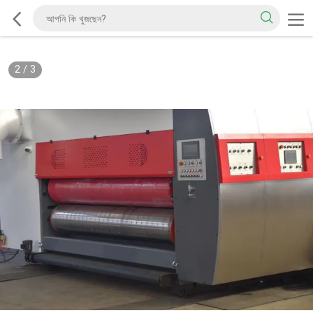
2
/
3