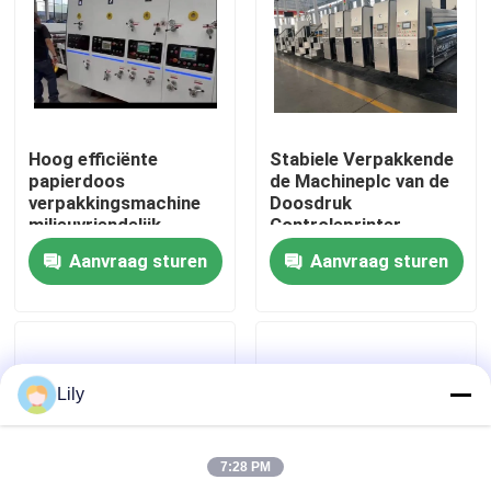
Ongeveer ons
Fabrieksreis
Hoog efficiënte
Stabiele Verpakkende
papierdoos
de Machineplc van de
Kwaliteitscontrole
verpakkingsmachine
Doosdruk
milieuvriendelijk
Controleprinter
Slotter Die Cutter
Aanvraag sturen
Aanvraag sturen
Contacteer ons
Nieuws
Lily
Gevallen
7:28 PM
de machine van de kartondruk