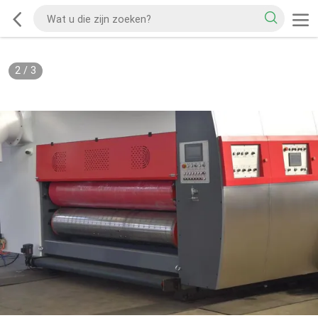
2
/
3