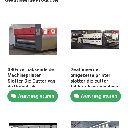
380v verpakkende de
Geaffineerde
Machineprinter
omgezette printer
Slotter Die Cutter van
slotter die cutter
de Doosdruk
folder glueer machine
Huis
Aanvraag sturen
Aanvraag sturen
Producten
Video's