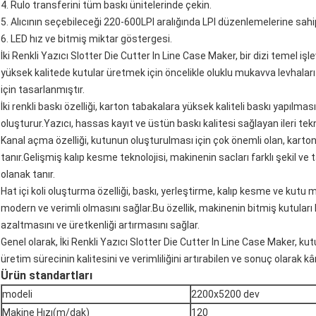
4. Rulo transferini tüm baskı ünitelerinde çekin.
5. Alıcının seçebileceği 220-600LPI aralığında LPI düzenlemelerine sah
6. LED hız ve bitmiş miktar göstergesi.
İki Renkli Yazıcı Slotter Die Cutter In Line Case Maker, bir dizi temel işl
yüksek kalitede kutular üretmek için öncelikle oluklu mukavva levhala
için tasarlanmıştır.
İki renkli baskı özelliği, karton tabakalara yüksek kaliteli baskı yapılma
oluşturur.Yazıcı, hassas kayıt ve üstün baskı kalitesi sağlayan ileri tekno
Kanal açma özelliği, kutunun oluşturulması için çok önemli olan, karto
tanır.Gelişmiş kalıp kesme teknolojisi, makinenin sacları farklı şekil v
olanak tanır.
Hat içi koli oluşturma özelliği, baskı, yerleştirme, kalıp kesme ve kut
modern ve verimli olmasını sağlar.Bu özellik, makinenin bitmiş kutuları hı
azaltmasını ve üretkenliği artırmasını sağlar.
Genel olarak, İki Renkli Yazıcı Slotter Die Cutter In Line Case Maker, kut
üretim sürecinin kalitesini ve verimliliğini artırabilen ve sonuç olarak kâr
Ürün standartları
modeli
2200x5200 dev
Makine Hızı(m/dak)
120