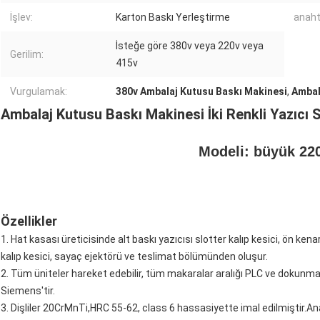
İşlev:
Karton Baskı Yerleştirme
anaht
İsteğe göre 380v veya 220v veya
Gerilim:
415v
Vurgulamak:
380v Ambalaj Kutusu Baskı Makinesi
,
Ambal
Ambalaj Kutusu Baskı Makinesi İki Renkli Yazıcı S
Modeli: büyük 22
Özellikler
1. Hat kasası üreticisinde alt baskı yazıcısı slotter kalıp kesici, ön kenar
kalıp kesici, sayaç ejektörü ve teslimat bölümünden oluşur.
2. Tüm üniteler hareket edebilir, tüm makaralar aralığı PLC ve dokunmatik
Siemens'tir.
3. Dişliler 20CrMnTi,HRC 55-62, class 6 hassasiyette imal edilmiştir.Ana