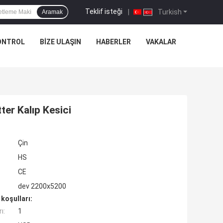
Teklif isteği
|
Turkish
Aramak
ONTROL
BIZE ULAŞIN
HABERLER
VAKALAR
ter Kalıp Kesici
Çin
HS
CE
dev 2200x5200
koşulları:
ı:
1