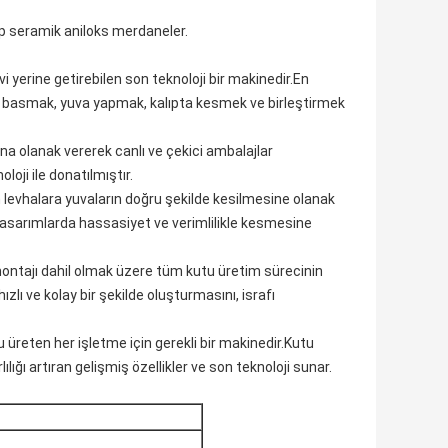
ip seramik aniloks merdaneler.
evi yerine getirebilen son teknoloji bir makinedir.En
rı basmak, yuva yapmak, kalıpta kesmek ve birleştirmek
sına olanak vererek canlı ve çekici ambalajlar
loji ile donatılmıştır.
n levhalara yuvaların doğru şekilde kesilmesine olanak
e tasarımlarda hassasiyet ve verimlilikle kesmesine
u montajı dahil olmak üzere tüm kutu üretim sürecinin
zlı ve kolay bir şekilde oluşturmasını, israfı
u üreten her işletme için gerekli bir makinedir.Kutu
lılığı artıran gelişmiş özellikler ve son teknoloji sunar.