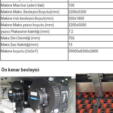
Makine Max.hızı (adet/dak)
100
Makine Maks. Besleyici Boyutu(mm)
2200x5200
Makine min.besleyici Boyut(mm)
500x1800
Makine Maks.yazıcı boyutu (mm)
2200x5000
yazıcı Plakasının kalınlığı (mm)
7.2
Maks.Slot Derinliği (mm)
750
Maks.Sac Kalınlığı(mm)
15
Makine boyutu (UxGxY)
39000x8300x2800
Ön kenar besleyici