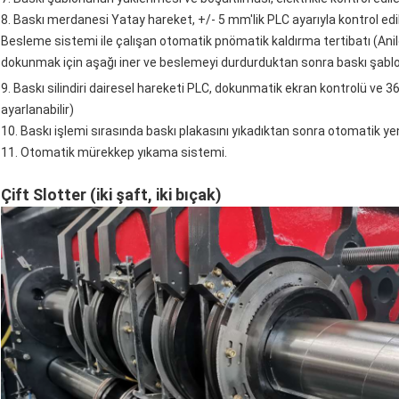
8. Baskı merdanesi Yatay hareket, +/- 5 mm'lik PLC ayarıyla kontrol edil
Besleme sistemi ile çalışan otomatik pnömatik kaldırma tertibatı (An
dokunmak için aşağı iner ve beslemeyi durdurduktan sonra baskı şablon
9. Baskı silindiri dairesel hareketi PLC, dokunmatik ekran kontrolü ve 36
ayarlanabilir)
10. Baskı işlemi sırasında baskı plakasını yıkadıktan sonra otomatik 
11. Otomatik mürekkep yıkama sistemi.
Çift Slotter (iki şaft, iki bıçak)