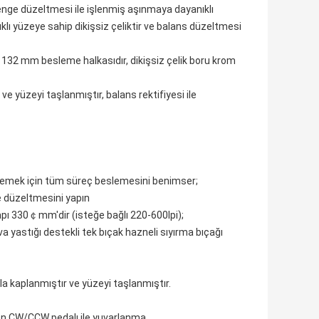
, denge düzeltmesi ile işlenmiş aşınmaya dayanıklı
tıklı yüzeye sahip dikişsiz çeliktir ve balans düzeltmesi
iki 132 mm besleme halkasıdır, dikişsiz çelik boru krom
 ve yüzeyi taşlanmıştır, balans rektifiyesi ile
slemek için tüm süreç beslemesini benimser;
ge düzeltmesini yapın
apı 330￠mm'dir (isteğe bağlı 220-600lpi);
yastığı destekli tek bıçak hazneli sıyırma bıçağı
a kaplanmıştır ve yüzeyi taşlanmıştır.
ilen CW/CCW pedalı ile yuvarlanma