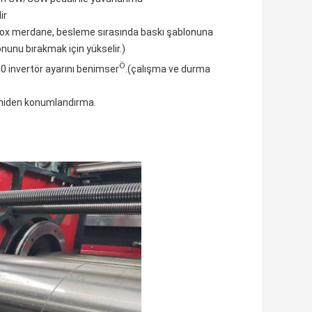
ir
ilox merdane, besleme sırasında baskı şablonuna
unu bırakmak için yükselir.)
Ö
0 ​​invertör ayarını benimser
.(çalışma ve durma
yeniden konumlandırma.