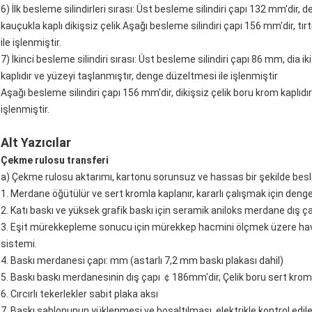
6) İlk besleme silindirleri sırası: Üst besleme silindiri çapı 132 mm'dir
kauçukla kaplı dikişsiz çelik.Aşağı besleme silindiri çapı 156 mm'dir, tır
ile işlenmiştir.
7) İkinci besleme silindiri sırası: Üst besleme silindiri çapı 86 mm, dia 
kaplıdır ve yüzeyi taşlanmıştır, denge düzeltmesi ile işlenmiştir
Aşağı besleme silindiri çapı 156 mm'dir, dikişsiz çelik boru krom kaplıdır
işlenmiştir.
Alt Yazıcılar
Çekme rulosu transferi
a) Çekme rulosu aktarımı, kartonu sorunsuz ve hassas bir şekilde be
1. Merdane öğütülür ve sert kromla kaplanır, kararlı çalışmak için den
2. Katı baskı ve yüksek grafik baskı için seramik aniloks merdane dış ç
3. Eşit mürekkepleme sonucu için mürekkep hacmini ölçmek üzere hava 
sistemi.
4. Baskı merdanesi çapı: mm (astarlı 7,2 mm baskı plakası dahil)
5. Baskı baskı merdanesinin dış çapı ￠186mm'dir, Çelik boru sert kroml
6. Cırcırlı tekerlekler sabit plaka aksı
7. Baskı şablonunun yüklenmesi ve boşaltılması, elektrikle kontrol ed