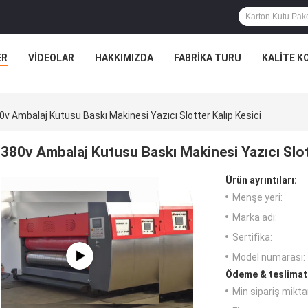
ER
VIDEOLAR
HAKKIMIZDA
FABRIKA TURU
KALITE K
0v Ambalaj Kutusu Baskı Makinesi Yazıcı Slotter Kalıp Kesici
380v Ambalaj Kutusu Baskı Makinesi Yazıcı Slot
Ürün ayrıntıları:
Menşe yeri:
Marka adı:
Sertifika:
Model numarası:
Ödeme & teslimat 
Min sipariş miktar