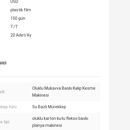
USD
plastik film
150 gün
T/T
20 Adet/Ay
ici
Oluklu Mukavva Baskı Kalıp Kesme
dı:
Makinesi
kep türü:
Su Bazlı Mürekkep
oluklu karton kutu flekso baskı
 tipi:
planya makinesi