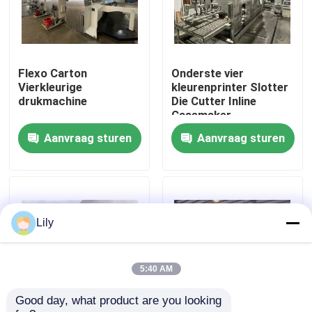
Ongeveer ons
Flexo Carton
Onderste vier
Fabrieksreis
Vierkleurige
kleurenprinter Slotter
drukmachine
Die Cutter Inline
Casemaker
Kwaliteitscontrole
Aanvraag sturen
Aanvraag sturen
Contacteer ons
Nieuws
Lily
Gevallen
5:40 AM
Good day, what product are you looking 
de machine van de kartondruk