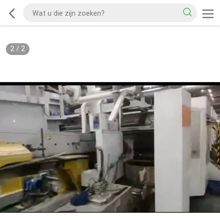
2
/
2