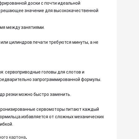
офрированной доски с почти идеальной
ет решающее значение для высококачественной
емя между занятиями.
или цилиндров печати требуются минуты, а не
я: сервоприводные головы для слотов и
предварительно запрограммированной формулы.
др резки можно быстро заменить.
нхронизированные сервомоторы питают каждый
и кормильца.избавляется от сложных механических
ибкой.
,
ного картона