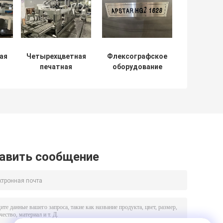
ая
Четырехцветная
Флексографское
печатная
оборудование
прорезная
для печати,
ная
высекальная
высечки и
машина для
продольной
изготовления
резки Dongfang
коробок в линию
Bottom Printing
авить сообщение