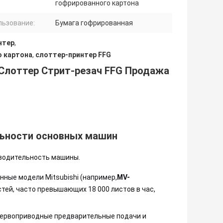
гофрированного картона
льзование:
Бумага гофрированная
нтер
,
о картона
,
слоттер-принтер FFG
 Слоттер Стрит-резач FFG Продажа
льности основных машин
водительность машины.
ные модели Mitsubishi (например,
MV-
тей, часто превышающих 18 000 листов в час,
 сервоприводные предварительные подачи и