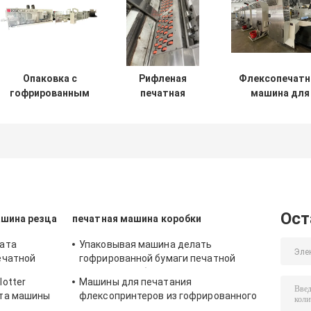
Опаковка с
Рифленая
Флексопечатн
гофрированным
печатная
машина для
покрытием
машина коробки
картона,
коробки
четырехкрасоч
Ост
ашина резца
печатная машина коробки
мата
Упаковывая машина делать
ечатной
гофрированной бумаги печатной
машины коробки складывая
otter
Машины для печатания
ата машины
флексопринтеров из гофрированного
тая
картона