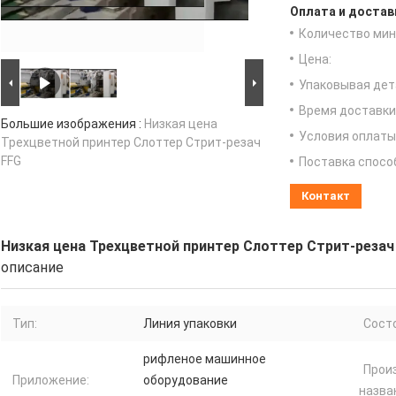
Оплата и достав
Количество мин 
Цена:
Упаковывая дет
Время доставки
Большие изображения :
Низкая цена
Условия оплаты
Трехцветной принтер Слоттер Стрит-резач
FFG
Поставка спосо
Контакт
Низкая цена Трехцветной принтер Слоттер Стрит-резач
описание
Тип:
Линия упаковки
Сост
рифленое машинное
Прои
Приложение:
оборудование
назва