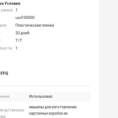
ка Условия:
заказа:
1
usd100000
али:
Пластическая пленка
:
20 дней
:
Т/Т
бности:
1
 FFG
ояние:
Использовал
машины для изготовления
зводственное
картонных коробок из
ние: