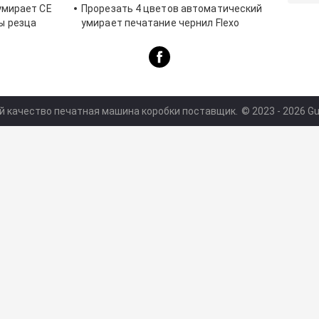
 умирает CE
Прорезать 4 цветов автоматический
ы резца
умирает печатание чернил Flexo
автомата для резки
й качество печатная машина коробки поставщик.
© 2023 - 2026 Gua