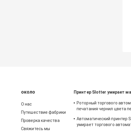
около
Принтер Slotter умирает м
Роторный торгового авто
О нас
печатания чернил цвета п
Путешествие фабрики
машины 2 Flexo
Автоматический принтер Sl
Проверка качества
умирает торгового автом
Свяжитесь мы
резца экономический печа