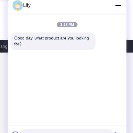
Lily
3:13 PM
Good day, what product are you looking 
for?
ngzhou HS Machinery Co., Ltd.. All Rights Reserved.