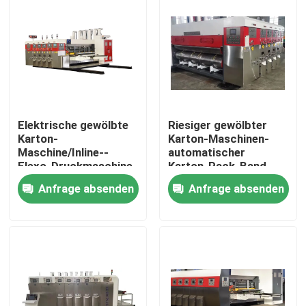
Elektrische gewölbte
Riesiger gewölbter
Karton-
Karton-Maschinen-
Maschine/Inline--
automatischer
Flexo-Druckmaschine
Karton-Pack-Band
Präzision
Anfrage absenden
Anfrage absenden
Haus
Produkte
Videos