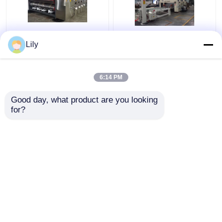
Riesiger gewölbter
Energie der hoher
Lily
Karton-Maschinen-
Druck-gewölbte
automatischer Karton-
Karton-Kasten-
Pack-Band Präzision
Fertigungsstraße-
6:14 PM
70KW
Bestpreis
Bestpreis
Good day, what product are you looking 
for?
Kontakt
Kontakt
Sehen Sie mehr an
Startseite
Über uns
Kontakt
Desktop Site
Sitemap
Privacy Policy