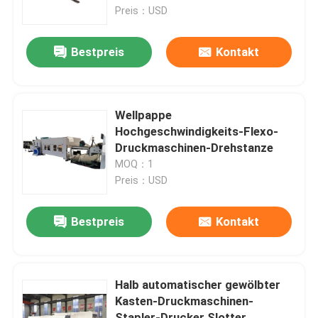
Preis：USD
Über uns
Bestpreis
Kontakt
Fabrik-Ausflug
Wellpappe
Qualitätskontrolle
Hochgeschwindigkeits-Flexo-
Druckmaschinen-Drehstanze
MOQ：1
Treten Sie mit uns in Verbindung
Preis：USD
Nachrichten
Bestpreis
Kontakt
Fälle
Halb automatischer gewölbter
Kasten-Druckmaschinen-
Kartondruckmaschine
Stapler-Drucker Slotter