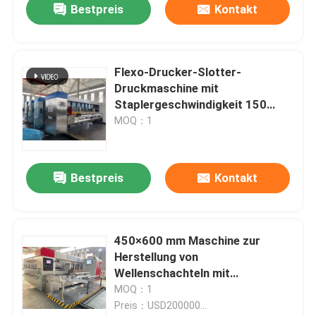
Bestpreis
Kontakt
Flexo-Drucker-Slotter-
Druckmaschine mit
Staplergeschwindigkeit 150
Stück/min
MOQ：1
Bestpreis
Kontakt
450×600 mm Maschine zur
Herstellung von
Wellenschachteln mit
automatischer Vakuumzufuhr
MOQ：1
Preis：USD200000...