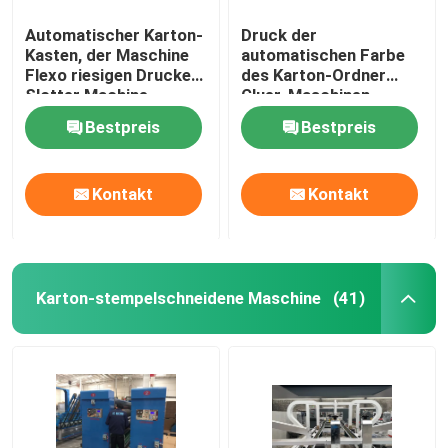
Automatischer Karton-
Druck der
Kasten, der Maschine
automatischen Farbe
Flexo riesigen Drucker
des Karton-Ordner
Slotter Machine
Gluer-Maschinen-
herstellt
Tunnel-bohrwagendrei
Bestpreis
Bestpreis
Kontakt
Kontakt
Karton-stempelschneidene Maschine
(41)