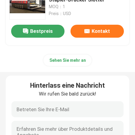
MOQ：1
Preis：USD
Karton-Kasten, der Maschine herstellt
Bestpreis
Kontakt
Karton-stempelschneidene Maschine
Drucker-Slotter Die Cutter-Maschine
Sehen Sie mehr an
Gewölbte Karton-Maschine
Hinterlass eine Nachricht
Verpackenkasten, der Maschine herstellt
Wir rufen Sie bald zurück!
Faltende Gluer-Maschine
Gewölbter Kasten, der Maschinerie herstellt