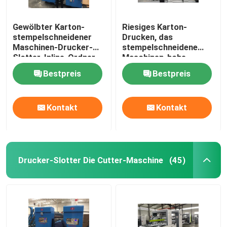
Gewölbter Karton-
Riesiges Karton-
stempelschneidener
Drucken, das
Maschinen-Drucker-
stempelschneidene
Slotter-Inline-Ordner
Maschinen-hohe
Gluer
Geschwindigkeit kerbt
Bestpreis
Bestpreis
Kontakt
Kontakt
Drucker-Slotter Die Cutter-Maschine
(45)