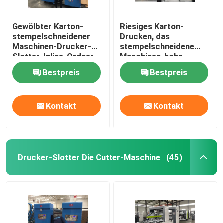
Gewölbter Karton-
Riesiges Karton-
stempelschneidener
Drucken, das
Maschinen-Drucker-
stempelschneidene
Slotter-Inline-Ordner
Maschinen-hohe
Gluer
Geschwindigkeit kerbt
Bestpreis
Bestpreis
Kontakt
Kontakt
Drucker-Slotter Die Cutter-Maschine
(45)