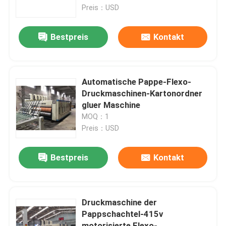
Preis：USD
Über uns
Bestpreis
Kontakt
Fabrik-Ausflug
Automatische Pappe-Flexo-
Qualitätskontrolle
Druckmaschinen-Kartonordner
gluer Maschine
MOQ：1
Treten Sie mit uns in Verbindung
Preis：USD
Nachrichten
Bestpreis
Kontakt
Fälle
Druckmaschine der
Pappschachtel-415v
Kartondruckmaschine
motorisierte Flexo-