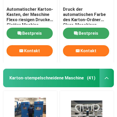
Automatischer Karton-
Druck der
Kasten, der Maschine
automatischen Farbe
Flexo riesigen Drucker
des Karton-Ordner
Slotter Machine
Gluer-Maschinen-
herstellt
Tunnel-bohrwagendrei
Bestpreis
Bestpreis
Kontakt
Kontakt
Karton-stempelschneidene Maschine
(41)