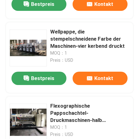
Bestpreis
Kontakt
Wellpappe, die
stempelschneidene Farbe der
Maschinen-vier kerbend druckt
MOQ：1
Preis：USD
Bestpreis
Kontakt
Flexographische
Pappschachtel-
Druckmaschinen-halb
automatische hohe
MOQ：1
Geschwindigkeit
Preis：USD