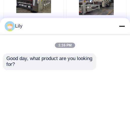
Riesiger gewölbter
Energie der hoher
Lily
Karton-Maschinen-
Druck-gewölbte
automatischer Karton-
Karton-Kasten-
Pack-Band Präzision
Fertigungsstraße-
1:16 PM
70KW
Bestpreis
Bestpreis
Good day, what product are you looking 
for?
Kontakt
Kontakt
Sehen Sie mehr an
Startseite
Über uns
Kontakt
Desktop Site
Sitemap
Privacy Policy