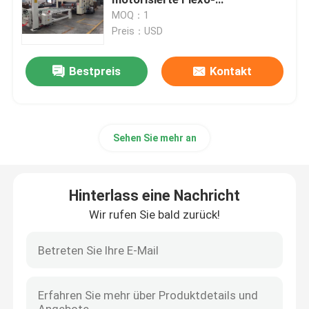
Drucknutmaschine
MOQ：1
Preis：USD
Karton-Kasten, der Maschine herstellt
Bestpreis
Kontakt
Karton-stempelschneidene Maschine
Drucker-Slotter Die Cutter-Maschine
Sehen Sie mehr an
Gewölbte Karton-Maschine
Hinterlass eine Nachricht
Verpackenkasten, der Maschine herstellt
Wir rufen Sie bald zurück!
Faltende Gluer-Maschine
Gewölbter Kasten, der Maschinerie herstellt