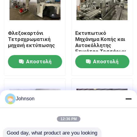
Περίπου εμείς
Φλεξοκαρτόνι
Εκτυπωτικό
Γύρος εργοστασίων
Τετραχρωματική
Μηχάνημα Κοπής και
μηχανή εκτύπωσης
Αυτοκόλλητης
Ετικέτας Τεσσάρων
Ποιοτικός έλεγχος
Χρωμάτων
Αποστολή
Αποστολή
ερώτησης
ερώτησης
Μας ελάτε σε επαφή με
Ειδήσεις
Johnson
Περιπτώσεις
12:36 PM
Good day, what product are you looking 
μηχανή εκτύπωσης χαρτοκιβωτίων