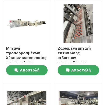
Μηχανή
Ζαρωμένη μηχανή
προσαρμοσμένων
εκτύπωσης
λύσεων συσκευασίας
κιβωτίων
κυματοειδούς
χαρτοκιβωτίων
συσκευασίας
Αποστολή
Αποστολή
Σπίτι
ερώτησης
ερώτησης
Προϊόντα
Βίντεο