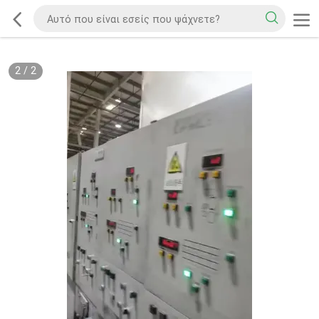
2
/
2