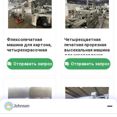
О нас
Путешествие фабрики
Флексопечатная
Четырехцветная
машина для картона,
печатная прорезная
Проверка качества
четырехкрасочная
высекальная машина
для изготовления
коробок в линию
Отправить запрос
Отправить запрос
Свяжитесь мы
Новости
Случаи
Johnson
печатная машина коробки