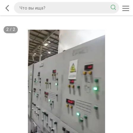
2
/
2