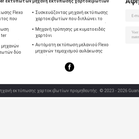
Αφή
ter εκτυπωτών
μηχανή εκτύπωσης χαρτοκιβωτίων
πωσης Flexo
Συσκευάζοντας μηχανή εκτύπωσης
ατος που
χαρτοκιβωτίων που διπλώνει το
ζαρωμένο έγγραφο που κατασκευάζει τη
πωση
Μηχανή τρύπησης με κυματοειδές
μηχανή
ter
χαρτόνι
τη μηχανή
Αυτόματη εκτύπωση μελανιού Flexo
ν μηχανών
μηχανών τεμαχισμού αυλάκωσης
υπωτών δύο
τεσσάρων χρώματος
 μηχανή εκτύπωσης χαρτοκιβωτίων προμηθευτής.
© 2023 - 2026 Guang