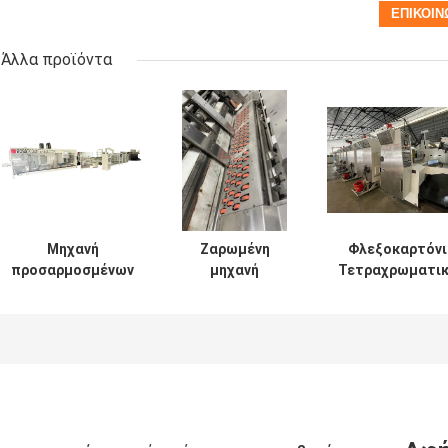
Άλλα προϊόντα
Μηχανή
Ζαρωμένη
Φλεξοκαρτόνι
προσαρμοσμένων
μηχανή
Τετραχρωματι
λύσεων
εκτύπωσης
μηχανή
συσκευασίας
κιβωτίων
εκτύπωσης
κυματοειδούς
χαρτοκιβωτίων
συσκευασίας