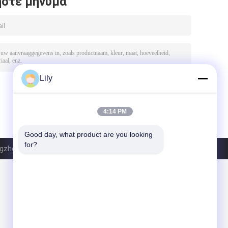
στε μήνυμα
Lily
4:14 PM
Good day, what product are you looking 
for?
zhou HS Machinery Co., Ltd.. All Rights Reserved.