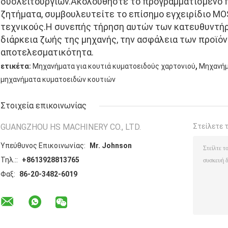
δυσλειτουργιών.Ακολουθήστε το προγραμματισμένο 
ζητήματα, συμβουλευτείτε το επίσημο εγχειρίδιο M
τεχνικούς.Η συνεπής τήρηση αυτών των κατευθυντήρ
διάρκεια ζωής της μηχανής, την ασφάλεια των προϊόν
αποτελεσματικότητα.
,
ετικέτα:
Μηχανήματα για κουτιά κυματοειδούς χαρτονιού
Μηχανήμ
μηχανήματα κυματοειδών κουτιών
Στοιχεία επικοινωνίας
GUANGZHOU HS MACHINERY CO., LTD.
Στείλετε 
Υπεύθυνος Επικοινωνίας:
Mr. Johnson
Τηλ.::
+8613928813765
Φαξ:
86-20-3482-6019