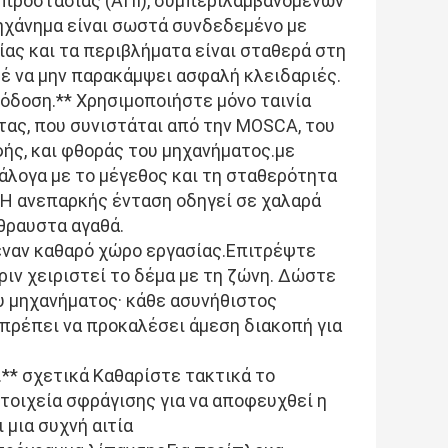
προστασίας (ΑΠΙ), συμπεριλαμβανομένων
μηχάνημα είναι σωστά συνδεδεμένο με
ας και τα περιβλήματα είναι σταθερά στη
τέ να μην παρακάμψει ασφαλή κλειδαριές.
πόδοση.** Χρησιμοποιήστε μόνο ταινία
ας, που συνιστάται από την MOSCA, του
ής, και φθοράς του μηχανήματος.με
άλογα με το μέγεθος και τη σταθερότητα
.Η ανεπαρκής ένταση οδηγεί σε χαλαρά
θραυστα αγαθά.
ε έναν καθαρό χώρο εργασίας.Επιτρέψτε
ιν χειριστεί το δέμα με τη ζώνη. Δώστε
υ μηχανήματος· κάθε ασυνήθιστος
πρέπει να προκαλέσει άμεση διακοπή για
** σχετικά Καθαρίστε τακτικά το
στοιχεία σφράγισης για να αποφευχθεί η
μια συχνή αιτία