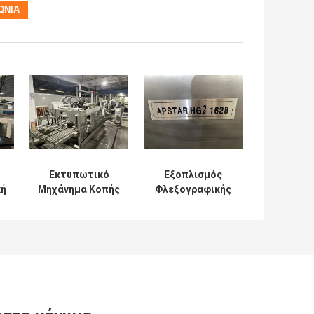
Εκτυπωτικό
Εξοπλισμός
κή
Μηχάνημα Κοπής
Φλεξογραφικής
και
Εκτύπωσης,
Αυτοκόλλητης
Κοπής και
Ετικέτας
Διάτρησης
Τεσσάρων
Dongfang Bottom
Χρωμάτων
Printing