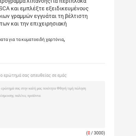
πρόγραμμα λίπανσηςΓια περίπλοκα
OSCA και εμπλέξτε εξειδικευμένους
ιων γραμμών εγγυάται τη βέλτιστη
των και την επιχειρησιακή
,
ατα για τα κυματοειδή χαρτόνια
το ερώτημά σας απευθείας σε εμάς
(
0
/ 3000)