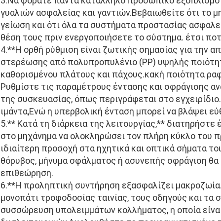
3.Να φοράτε πάντα κατάλληλο προσωπικό εξοπλισμό 
γυαλιών ασφαλείας και γαντιών.Βεβαιωθείτε ότι το 
γείωση και ότι όλα τα συστήματα προστασίας ασφαλεί
θέση τους πριν ενεργοποιήσετε το σύστημα. έτσι πο
4.**Η ορθή ρύθμιση είναι ζωτικής σημασίας για την α
στερέωσης από πολυπροπυλένιο (PP) υψηλής ποιότητ
καθορισμένου πλάτους και πάχους.κακή ποιότητα ραφ
Ρυθμίστε τις παραμέτρους έντασης και σφράγισης αν
της συσκευασίας, όπως περιγράφεται στο εγχειρίδιο
ιμάντα,Ενώ η υπερβολική ένταση μπορεί να βλάψει εύ
5.** Κατά τη διάρκεια της λειτουργίας,** διατηρήστ
στο μηχάνημα να ολοκληρώσει τον πλήρη κύκλο του πρ
ιδιαίτερη προσοχή στα ηχητικά και οπτικά σήματα το
θόρυβος, μήνυμα σφάλματος ή ασυνεπής σφράγιση θα 
επιθεώρηση.
6.**Η προληπτική συντήρηση εξασφαλίζει μακροζωία.
μονοπάτι τροφοδοσίας ταινίας, τους οδηγούς και τα 
συσσώρευση υπολειμμάτων κολλήματος, η οποία είναι 