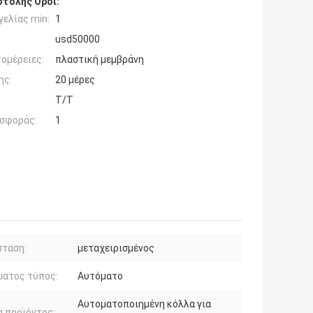
τολής Όροι:
ελίας min:
1
usd50000
ομέρειες:
πλαστική μεμβράνη
ης:
20 μέρες
T/T
σφοράς:
1
σταση:
μεταχειρισμένος
ματος τύπος:
Αυτόματο
Αυτοματοποιημένη κόλλα για
 προϊόντος: