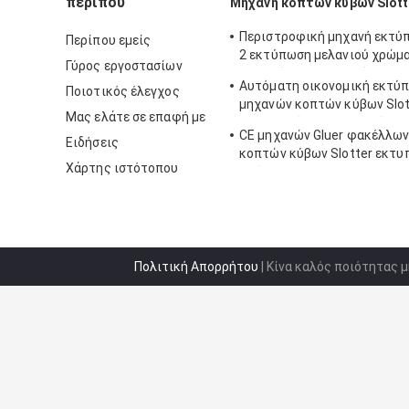
περίπου
Μηχανή κοπτών κύβων Slot
Περιστροφική μηχανή εκτύ
Περίπου εμείς
2 εκτύπωση μελανιού χρώμ
Γύρος εργοστασίων
αυλακώνει τη μηχανή
Αυτόματη οικονομική εκτύ
Ποιοτικός έλεγχος
μηχανών κοπτών κύβων Slot
Μας ελάτε σε επαφή με
εκτυπωτών που αυλακώνει 
CE μηχανών Gluer φακέλλω
Ειδήσεις
κοπτών κύβων Slotter εκτ
Χάρτης ιστότοπου
χρώματος
Πολιτική Απορρήτου
| Κίνα καλός ποιότητας