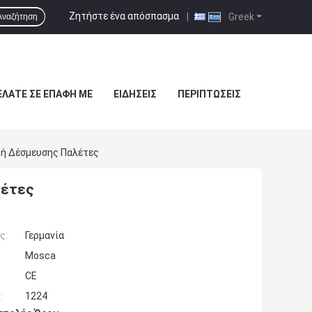
Ζητήστε ένα απόσπασμα
|
Greek
Αναζήτηση
ΕΛΆΤΕ ΣΕ ΕΠΑΦΉ ΜΕ
ΕΙΔΉΣΕΙΣ
ΠΕΡΙΠΤΏΣΕΙΣ
ή Δέσμευσης Παλέτες
λέτες
ς:
Γερμανία
Mosca
CE
:
1224