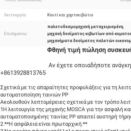
Λειτουργία:
Κουτί και χαρτοκιβώτιο
παλετοδεσμομηχανή μεταχειρισμένη
,
Επισημαίνω:
μηχανή δεσίματος κιβωτίων από κυματοε
μηχανήματα δεσίματος παλετών οικονομ
Φθηνή τιμή πώληση συσκευ
Αν έχετε οποιαδήποτε ανάγκη,
+8613928813765
Σχετικά με τις απαραίτητες προφυλάξεις για τη λει
αυτοματοποίηση ταινιών PP
Ακολουθούν λεπτομέρειες σχετικά με τον τρόπο λει
1Η λειτουργία της μηχανής MOSCA για την ασφαλή κ
αυτοματοποιημένης ταινίας PP απαιτεί αυστηρή τήρη
2.**Η ασφάλεια είναι πρωταρχική.**