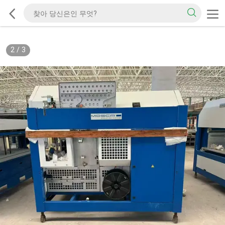
2
/
3