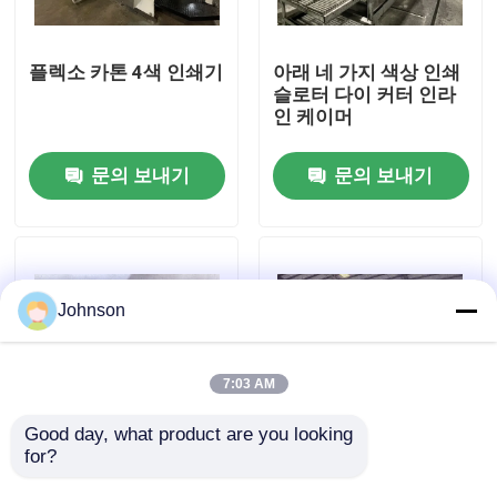
우리에 대하여
플렉소 카톤 4색 인쇄기
아래 네 가지 색상 인쇄
슬로터 다이 커터 인라
인 케이머
공장 여행
문의 보내기
문의 보내기
품질 관리
연락주세요
Johnson
뉴스
7:03 AM
경우
Good day, what product are you looking 
for?
동방 바닥 인쇄 롤러 인
5색 고속 플렉소 하단
쇄 슬로팅 장비
인쇄 슬로터 다이 커팅
통 인쇄 장비