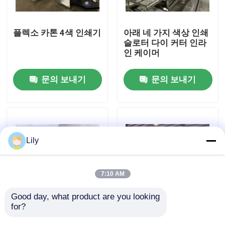
우리에 대하여
플렉소 카톤 4색 인쇄기
아래 네 가지 색상 인쇄
슬로터 다이 커터 인라
인 케이머
공장 여행
문의 보내기
문의 보내기
품질 관리
연락주세요
Lily
뉴스
7:10 AM
경우
Good day, what product are you looking 
for?
동방 바닥 인쇄 롤러 인
5색 고속 플렉소 하단
쇄 슬로팅 장비
인쇄 슬로터 다이 커팅
통 인쇄 장비