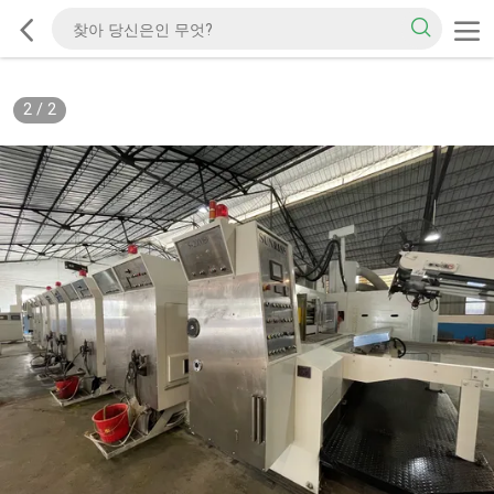
2
/
2