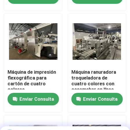
Sobre nosotros
Viaje de la fábrica
Control de calidad
Éntrenos en contacto con
Máquina de impresión
Máquina ranuradora
flexográfica para
troqueladora de
cartón de cuatro
cuatro colores con
colores
casemaker en línea
Noticias
Enviar Consulta
Enviar Consulta
Casos
impresora del cartón