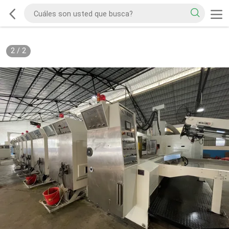
2
/
2