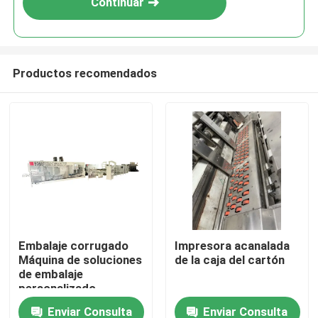
Continuar
Productos recomendados
Hogar
Embalaje corrugado
Impresora acanalada
Máquina de soluciones
de la caja del cartón
Productos
de embalaje
personalizado
Enviar Consulta
Enviar Consulta
Vídeos