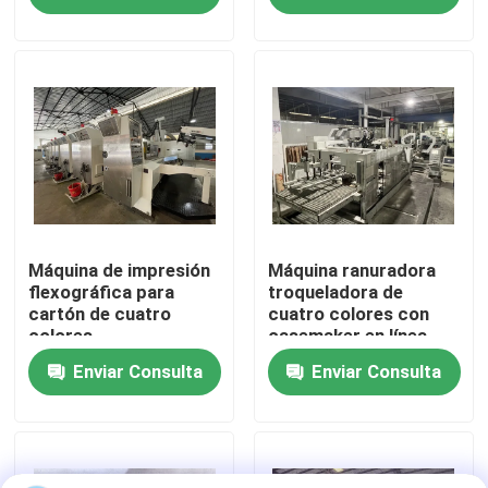
Sobre nosotros
Viaje de la fábrica
Control de calidad
Éntrenos en contacto con
Máquina de impresión
Máquina ranuradora
flexográfica para
troqueladora de
cartón de cuatro
cuatro colores con
colores
casemaker en línea
Noticias
Enviar Consulta
Enviar Consulta
Casos
impresora del cartón