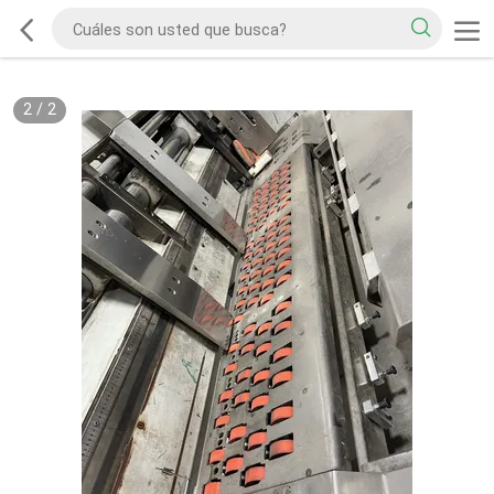
2
/
2