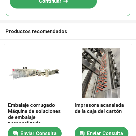
Continuar
Productos recomendados
Hogar
Embalaje corrugado
Impresora acanalada
Máquina de soluciones
de la caja del cartón
Productos
de embalaje
personalizado
Enviar Consulta
Enviar Consulta
Vídeos