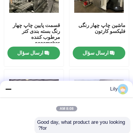
درباره ما
ماشین چاپ چهار رنگی
قسمت پایین چاپ چهار
فلیکسو کارتون
رنگ بسته بندی کتر
تور کارخانه
مرطوب کننده
casemaker
ارسال سؤال
ارسال سؤال
کنترل کیفیت
با ما تماس بگیرید
Lily
اخبار
8:08 AM
موارد
Good day, what product are you looking 
for?
تجهیزات شیارزنی چاپ
خط تولید دایکات،
دستگاه چاپ کارتن