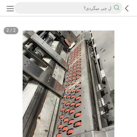
2
/
2