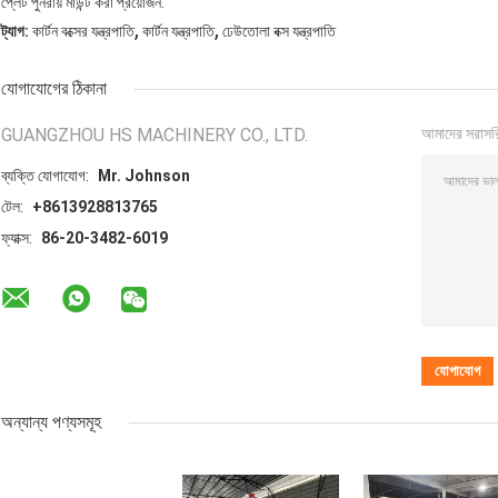
প্লেট পুনরায় মাউন্ট করা প্রয়োজন.
,
,
ট্যাগ:
কার্টন বক্সের যন্ত্রপাতি
কার্টন যন্ত্রপাতি
ঢেউতোলা বক্স যন্ত্রপাতি
যোগাযোগের ঠিকানা
GUANGZHOU HS MACHINERY CO., LTD.
আমাদের সরাসর
ব্যক্তি যোগাযোগ:
Mr. Johnson
টেল:
+8613928813765
ফ্যাক্স:
86-20-3482-6019
অন্যান্য পণ্যসমূহ