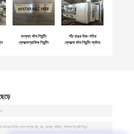
ডংফ্যাং বটম প্রিন্টিং
পাঁচ রঙের উচ্চ-গতির
ইন
ফ্লেক্সোগ্রাফিক প্রিন্টিং
ফ্লেক্সো বটম প্রিন্টিং স্লটার
স্লটিং সরঞ্জাম
ডাই কাটিং লাইন
 ছেড়ে