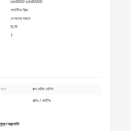
usd000-usd0000
প্লাস্টিক ফিল্ম
মে মাসের শুরুতে
টি/টি
1
 ধরন:
বক্স মেকিং মেশিন
বক্সিং / কার্টনিং
 মুদ্রণ যন্ত্রপাতি