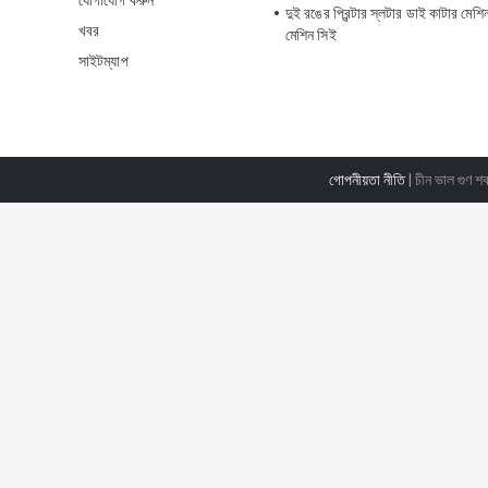
যোগাযোগ করুন
দুই রঙের প্রিন্টার স্লটার ডাই কাটার মেশিন 
খবর
মেশিন সিই
সাইটম্যাপ
গোপনীয়তা নীতি
| চীন ভাল গুণ শক