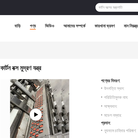
বাড়ি
পণ্য
ভিডিও
আমাদের সম্পর্কে
কারখানা ভ্রমণ
মান নিয়ন্ত্
কার্টন বক্স মুদ্রণ যন্ত্র
পণ্যের বিবরণ:
উৎপত্তি স্থল:
পরিচিতিমুলক নাম:
সাক্ষ্যদান:
মডেল নম্বার:
প্রদান:
ন্যূনতম চাহিদার পরিমাণ: